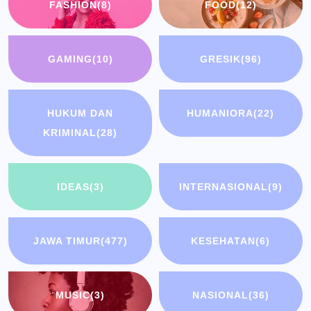
FASHION
(8)
FOOD
(12)
GAMING
(10)
GRESIK
(96)
HUKUM DAN
HUMANIORA
(22)
KRIMINAL
(28)
IDEAS
(3)
INTERNASIONAL
(9)
JAWA TIMUR
(477)
KESEHATAN
(6)
MUSIC
(3)
NASIONAL
(36)