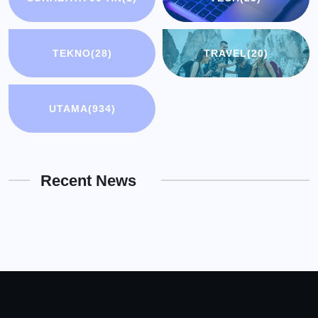
TEKNO
(28)
TRAVEL
(20)
UTAMA
(934)
Recent News