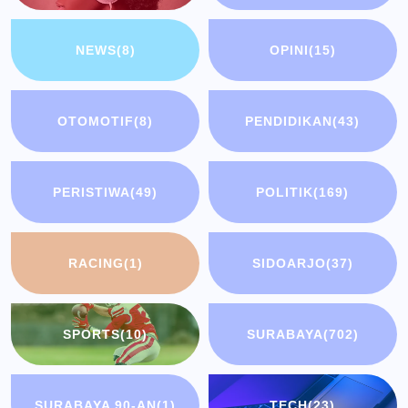
NEWS
(8)
OPINI
(15)
OTOMOTIF
(8)
PENDIDIKAN
(43)
PERISTIWA
(49)
POLITIK
(169)
RACING
(1)
SIDOARJO
(37)
SPORTS
(10)
SURABAYA
(702)
SURABAYA 90-AN
(1)
TECH
(23)