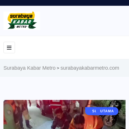
Surabaya Kabar Metro
surabayakabarmetro.com
>
JAWA TIMUR
SURABAYA
PERISTIWA
BERITA
UTAMA