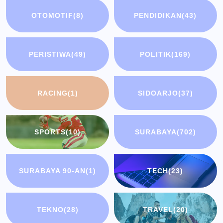
OTOMOTIF
(8)
PENDIDIKAN
(43)
PERISTIWA
(49)
POLITIK
(169)
RACING
(1)
SIDOARJO
(37)
SPORTS
(10)
SURABAYA
(702)
SURABAYA 90-AN
(1)
TECH
(23)
TEKNO
(28)
TRAVEL
(20)