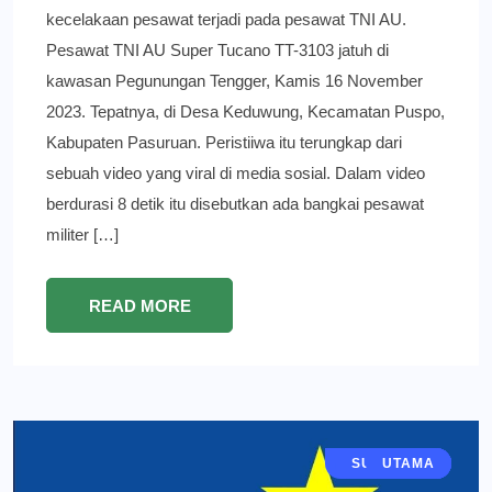
kecelakaan pesawat terjadi pada pesawat TNI AU.
Pesawat TNI AU Super Tucano TT-3103 jatuh di
kawasan Pegunungan Tengger, Kamis 16 November
2023. Tepatnya, di Desa Keduwung, Kecamatan Puspo,
Kabupaten Pasuruan. Peristiiwa itu terungkap dari
sebuah video yang viral di media sosial. Dalam video
berdurasi 8 detik itu disebutkan ada bangkai pesawat
militer […]
READ MORE
JAWA TIMUR
SURABAYA
POLITIK
BERITA
UTAMA