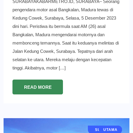
SURABAYAKABARMETRO.ID, SURABAYA– Seorang
pengendara motor asal Bangkalan, Madura tewas di
Kedung Cowek, Surabaya, Selasa, 5 Desember 2023
dini hari. Peristiwa itu bermula saat AM (26) asal
Bangkalan, Madura mengendarai motornya dan
membonceng temannya. Saat itu keduanya melintas di
Jalan Kedung Cowek, Surabaya. Tepatnya dari arah
selatan ke utara. Mereka melaju dengan kecepatan
tinggi. Akibatnya, motor […]
READ MORE
JAWA TIMUR
SURABAYA
BERITA
UTAMA