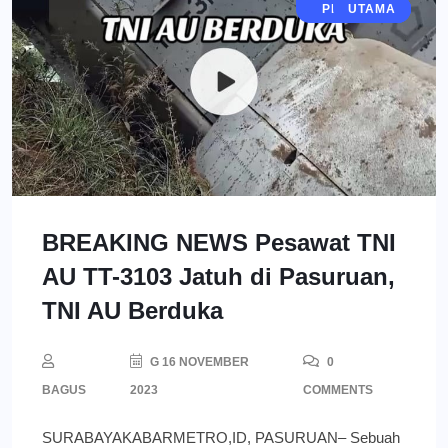
JAWA TIMUR
PERISTIWA
BERITA
UTAMA
BREAKING NEWS Pesawat TNI
AU TT-3103 Jatuh di Pasuruan,
TNI AU Berduka
G 16 NOVEMBER
0
BAGUS
2023
COMMENTS
SURABAYAKABARMETRO,ID, PASURUAN– Sebuah