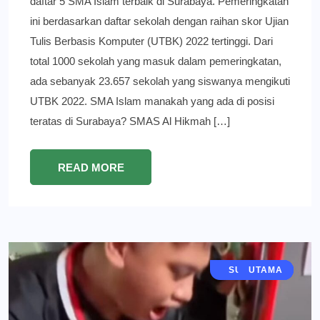
daftar 5 SMA Islam terbaik di Surabaya. Pemeringkatan
ini berdasarkan daftar sekolah dengan raihan skor Ujian
Tulis Berbasis Komputer (UTBK) 2022 tertinggi. Dari
total 1000 sekolah yang masuk dalam pemeringkatan,
ada sebanyak 23.657 sekolah yang siswanya mengikuti
UTBK 2022. SMA Islam manakah yang ada di posisi
teratas di Surabaya? SMAS Al Hikmah […]
READ MORE
BOLA MANIA
SURABAYA
EKONOMI
BERITA
UTAMA