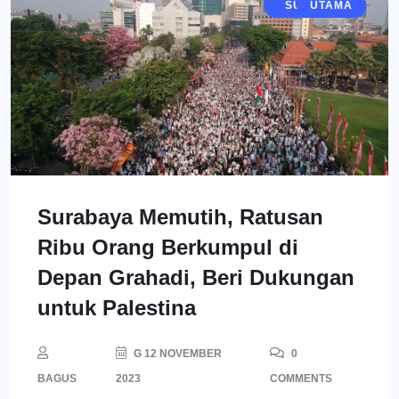
JAWA TIMUR
SURABAYA
BERITA
UTAMA
Surabaya Memutih, Ratusan
Ribu Orang Berkumpul di
Depan Grahadi, Beri Dukungan
untuk Palestina
G 12 NOVEMBER
0
BAGUS
2023
COMMENTS