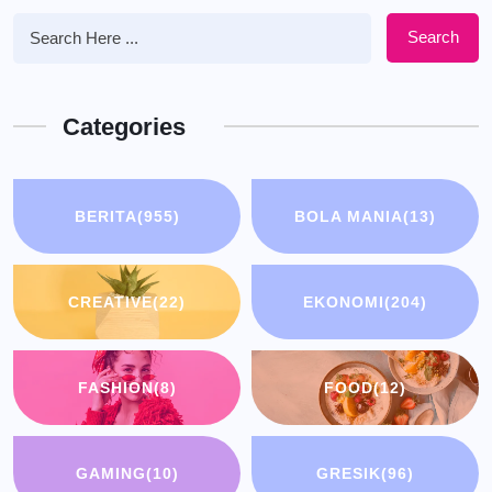
Search
Categories
BERITA
(955)
BOLA MANIA
(13)
CREATIVE
(22)
EKONOMI
(204)
FASHION
(8)
FOOD
(12)
GAMING
(10)
GRESIK
(96)