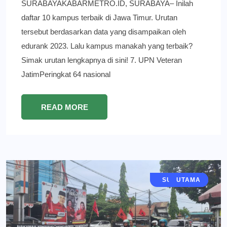
SURABAYAKABARMETRO.ID, SURABAYA– Inilah
daftar 10 kampus terbaik di Jawa Timur. Urutan
tersebut berdasarkan data yang disampaikan oleh
edurank 2023. Lalu kampus manakah yang terbaik?
Simak urutan lengkapnya di sini! 7. UPN Veteran
JatimPeringkat 64 nasional
READ MORE
JAWA TIMUR
SURABAYA
POLITIK
BERITA
UTAMA