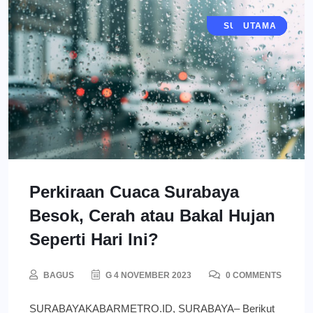
JAWA TIMUR
SURABAYA
BERITA
UTAMA
Perkiraan Cuaca Surabaya
Besok, Cerah atau Bakal Hujan
Seperti Hari Ini?
BAGUS
G 4 NOVEMBER 2023
0 COMMENTS
SURABAYAKABARMETRO.ID, SURABAYA– Berikut