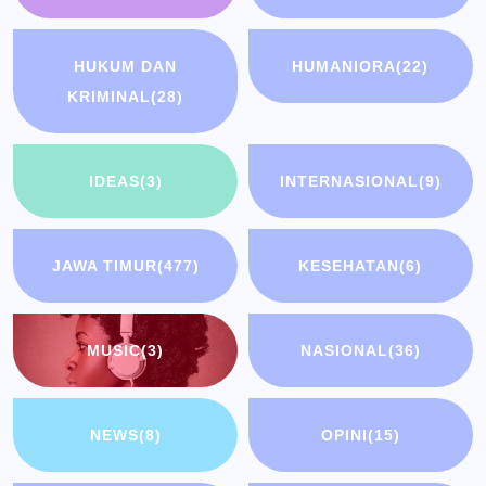
HUKUM DAN
HUMANIORA
(22)
KRIMINAL
(28)
IDEAS
(3)
INTERNASIONAL
(9)
JAWA TIMUR
(477)
KESEHATAN
(6)
MUSIC
(3)
NASIONAL
(36)
NEWS
(8)
OPINI
(15)