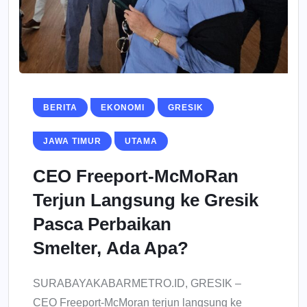
BERITA
EKONOMI
GRESIK
JAWA TIMUR
UTAMA
CEO Freeport-McMoRan
Terjun Langsung ke Gresik
Pasca Perbaikan
Smelter, Ada Apa?
SURABAYAKABARMETRO.ID, GRESIK –
CEO Freeport-McMoran terjun langsung ke