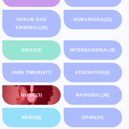
HUKUM DAN
HUMANIORA
(22)
KRIMINAL
(28)
IDEAS
(3)
INTERNASIONAL
(9)
JAWA TIMUR
(477)
KESEHATAN
(6)
MUSIC
(3)
NASIONAL
(36)
NEWS
(8)
OPINI
(15)