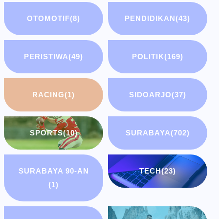
OTOMOTIF
(8)
PENDIDIKAN
(43)
PERISTIWA
(49)
POLITIK
(169)
RACING
(1)
SIDOARJO
(37)
SPORTS
(10)
SURABAYA
(702)
SURABAYA 90-AN
TECH
(23)
(1)