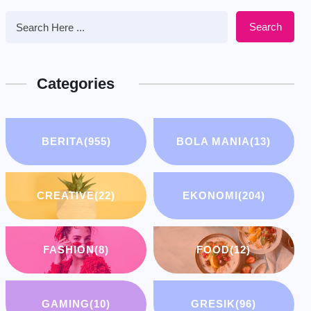
Search
Categories
BERITA
(955)
BOLA MANIA
(13)
CREATIVE
(22)
EKONOMI
(204)
FASHION
(8)
FOOD
(12)
GAMING
(10)
GRESIK
(96)