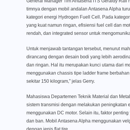
General Manager Tim Antasena ITS Geraldy Rafi 
timnya dengan mobil andalan Antasena Alpha tur
kategori energi Hydrogen Fuell Cell. Pada katego
yang kuat namun ringan, efisiensi fuel cell dan mot
rendah, dan integrated sensor untuk mengomunikas
Untuk menjawab tantangan tersebut, menurut maha
dirancang dengan desain bodi yang lebih aerodinam
dan ringan. Hal itu merupakan kunci utama dari mob
menggunakan chassis tipe ladder frame berbahan
sekitar 150 kilogram,” jelas Gerry.
Mahasiswa Departemen Teknik Material dan Metal
sistem transmisi dengan melakukan peningkatan e
menggunakan DC motor. Selain itu, faktor penting
dan ban. Mobil Antasena Alpha menggunakan velg 
dengan jenis flat tire.