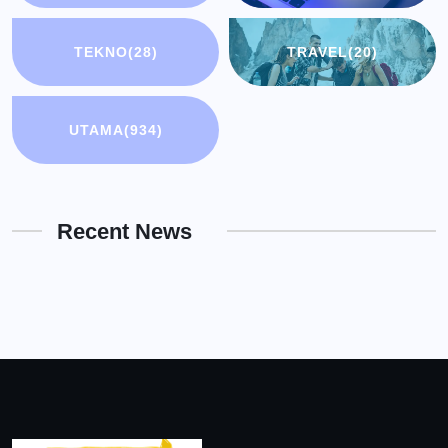
TEKNO
(28)
TRAVEL
(20)
UTAMA
(934)
Recent News