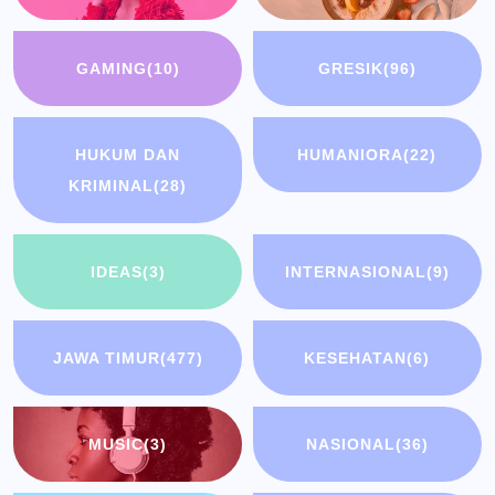
GAMING
(10)
GRESIK
(96)
HUKUM DAN
HUMANIORA
(22)
KRIMINAL
(28)
IDEAS
(3)
INTERNASIONAL
(9)
JAWA TIMUR
(477)
KESEHATAN
(6)
MUSIC
(3)
NASIONAL
(36)