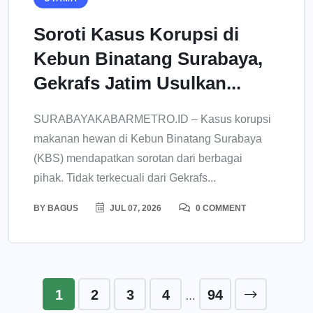
Soroti Kasus Korupsi di
Kebun Binatang Surabaya,
Gekrafs Jatim Usulkan...
SURABAYAKABARMETRO.ID – Kasus korupsi
makanan hewan di Kebun Binatang Surabaya
(KBS) mendapatkan sorotan dari berbagai
pihak. Tidak terkecuali dari Gekrafs...
BY
BAGUS
JUL 07, 2026
0 COMMENT
1
2
3
4
94
…