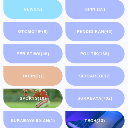
NEWS
(8)
OPINI
(15)
OTOMOTIF
(8)
PENDIDIKAN
(43)
PERISTIWA
(49)
POLITIK
(169)
RACING
(1)
SIDOARJO
(37)
SPORTS
(10)
SURABAYA
(702)
SURABAYA 90-AN
(1)
TECH
(23)