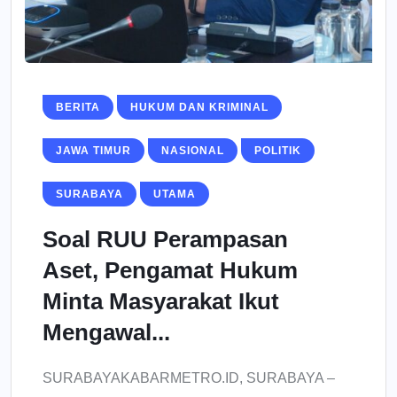
BERITA
HUKUM DAN KRIMINAL
JAWA TIMUR
NASIONAL
POLITIK
SURABAYA
UTAMA
Soal RUU Perampasan
Aset, Pengamat Hukum
Minta Masyarakat Ikut
Mengawal...
SURABAYAKABARMETRO.ID, SURABAYA –