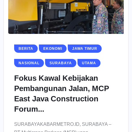
BERITA
EKONOMI
JAWA TIMUR
NASIONAL
SURABAYA
UTAMA
Fokus Kawal Kebijakan
Pembangunan Jalan, MCP
East Java Construction
Forum...
SURABAYAKABARMETRO.ID, SURABAYA –