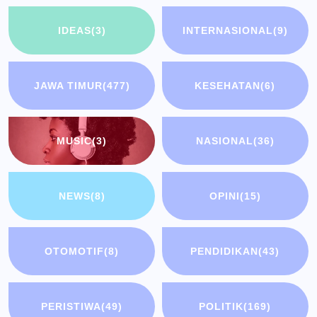
IDEAS
(3)
INTERNASIONAL
(9)
JAWA TIMUR
(477)
KESEHATAN
(6)
MUSIC
(3)
NASIONAL
(36)
NEWS
(8)
OPINI
(15)
OTOMOTIF
(8)
PENDIDIKAN
(43)
PERISTIWA
(49)
POLITIK
(169)