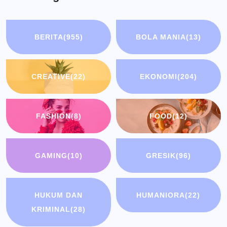
BERITA
(955)
BOLA MANIA
(13)
CREATIVE
(22)
EKONOMI
(204)
FASHION
(8)
FOOD
(12)
GAMING
(10)
GRESIK
(96)
HUKUM DAN
HUMANIORA
(22)
KRIMINAL
(28)