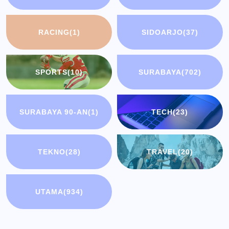
RACING
(1)
SIDOARJO
(37)
SPORTS
(10)
SURABAYA
(702)
SURABAYA 90-AN
(1)
TECH
(23)
TEKNO
(28)
TRAVEL
(20)
UTAMA
(934)