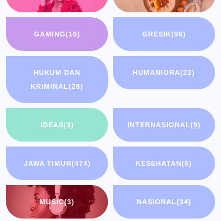
GAMING
(10)
GRESIK
(96)
HUKUM DAN
HUMANIORA
(22)
KRIMINAL
(28)
IDEAS
(3)
INTERNASIONAL
(9)
JAWA TIMUR
(474)
KESEHATAN
(6)
MUSIC
(3)
NASIONAL
(34)