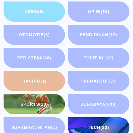
NEWS
(8)
OPINI
(15)
OTOMOTIF
(8)
PENDIDIKAN
(42)
PERISTIWA
(48)
POLITIK
(169)
RACING
(1)
SIDOARJO
(37)
SPORTS
(10)
SURABAYA
(699)
SURABAYA 90-AN
(1)
TECH
(23)