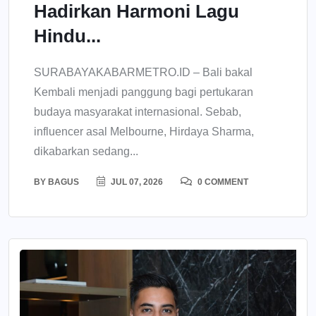
Hadirkan Harmoni Lagu
Hindu...
SURABAYAKABARMETRO.ID – Bali bakal
Kembali menjadi panggung bagi pertukaran
budaya masyarakat internasional. Sebab,
influencer asal Melbourne, Hirdaya Sharma,
dikabarkan sedang...
BY
BAGUS
JUL 07, 2026
0 COMMENT