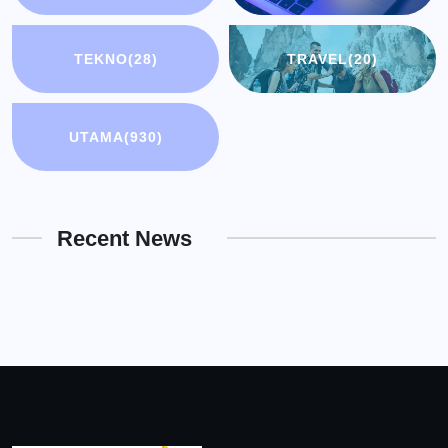
TEKNO
(28)
TRAVEL
(20)
UTAMA
(930)
Recent News