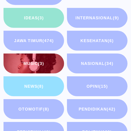
IDEAS
(3)
INTERNASIONAL
(9)
JAWA TIMUR
(474)
KESEHATAN
(6)
MUSIC
(3)
NASIONAL
(34)
NEWS
(8)
OPINI
(15)
OTOMOTIF
(8)
PENDIDIKAN
(42)