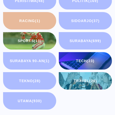
PERISTIWA
(48)
POLITIK
(169)
RACING
(1)
SIDOARJO
(37)
SPORTS
(10)
SURABAYA
(699)
SURABAYA 90-AN
(1)
TECH
(23)
TEKNO
(28)
TRAVEL
(20)
UTAMA
(930)