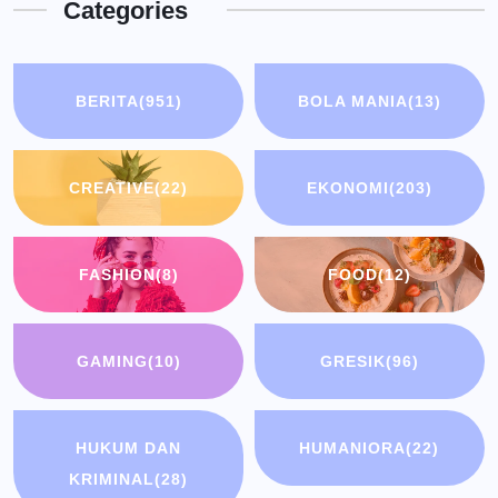
Categories
BERITA
(951)
BOLA MANIA
(13)
CREATIVE
(22)
EKONOMI
(203)
FASHION
(8)
FOOD
(12)
GAMING
(10)
GRESIK
(96)
HUKUM DAN
HUMANIORA
(22)
KRIMINAL
(28)