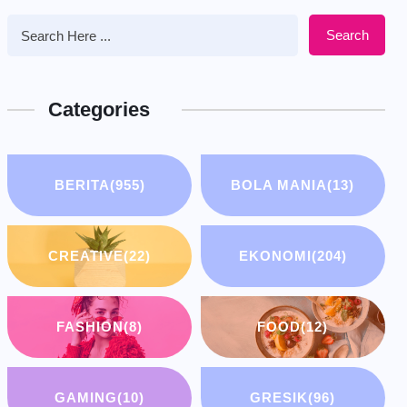
Search
Categories
BERITA
(955)
BOLA MANIA
(13)
CREATIVE
(22)
EKONOMI
(204)
FASHION
(8)
FOOD
(12)
GAMING
(10)
GRESIK
(96)