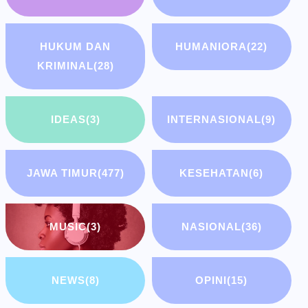
HUKUM DAN
HUMANIORA
(22)
KRIMINAL
(28)
IDEAS
(3)
INTERNASIONAL
(9)
JAWA TIMUR
(477)
KESEHATAN
(6)
MUSIC
(3)
NASIONAL
(36)
NEWS
(8)
OPINI
(15)