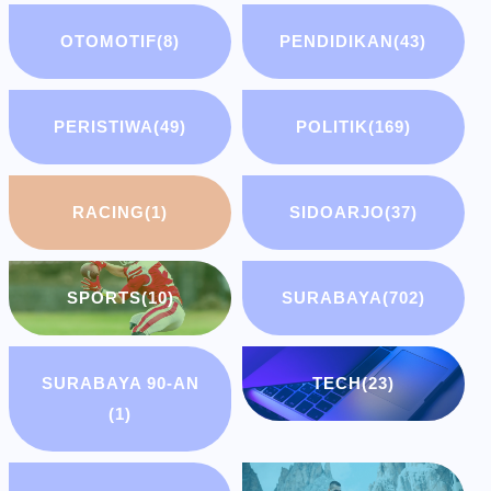
OTOMOTIF
(8)
PENDIDIKAN
(43)
PERISTIWA
(49)
POLITIK
(169)
RACING
(1)
SIDOARJO
(37)
SPORTS
(10)
SURABAYA
(702)
SURABAYA 90-AN
TECH
(23)
(1)