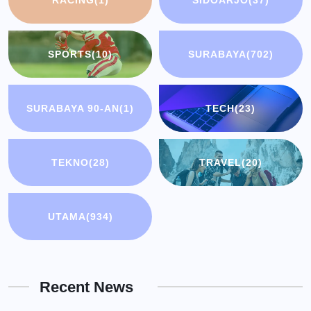
SPORTS
(10)
SURABAYA
(702)
SURABAYA 90-AN
(1)
TECH
(23)
TEKNO
(28)
TRAVEL
(20)
UTAMA
(934)
Recent News