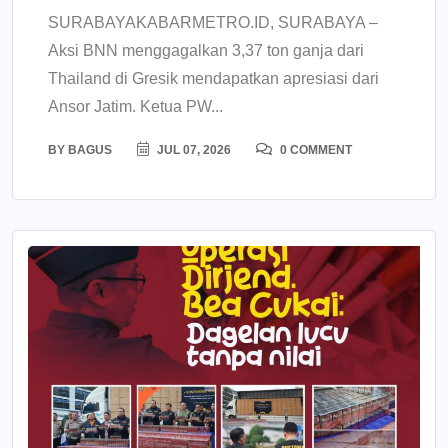
SURABAYAKABARMETRO.ID, SURABAYA –
Aksi BNN menggagalkan 3,37 ton ganja dari
Thailand di Gresik mendapatkan apresiasi dari
Ansor Jatim. Ketua PW...
BY
BAGUS
JUL 07, 2026
0 COMMENT