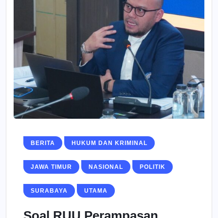
BERITA
HUKUM DAN KRIMINAL
JAWA TIMUR
NASIONAL
POLITIK
SURABAYA
UTAMA
Soal RUU Perampasan