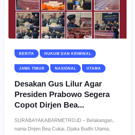
BERITA
HUKUM DAN KRIMINAL
JAWA TIMUR
NASIONAL
UTAMA
Desakan Gus Lilur Agar
Presiden Prabowo Segera
Copot Dirjen Bea...
SURABAYAKABARMETRO.ID – Belakangan,
nama Dirjen Bea Cukai, Djaka Budhi Utama,