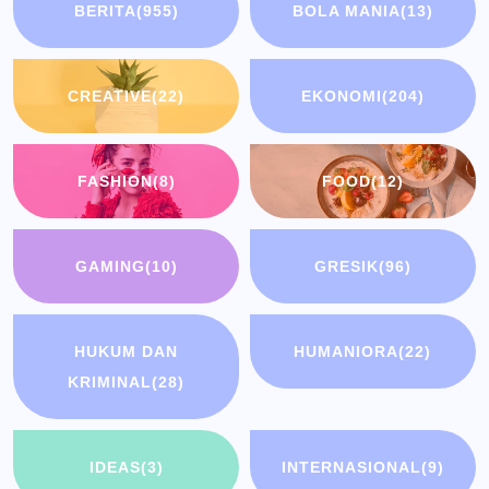
BERITA
(955)
BOLA MANIA
(13)
CREATIVE
(22)
EKONOMI
(204)
FASHION
(8)
FOOD
(12)
GAMING
(10)
GRESIK
(96)
HUKUM DAN
HUMANIORA
(22)
KRIMINAL
(28)
IDEAS
(3)
INTERNASIONAL
(9)