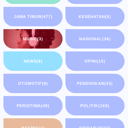
JAWA TIMUR
(477)
KESEHATAN
(6)
MUSIC
(3)
NASIONAL
(36)
NEWS
(8)
OPINI
(15)
OTOMOTIF
(8)
PENDIDIKAN
(43)
PERISTIWA
(49)
POLITIK
(169)
RACING
(1)
SIDOARJO
(37)