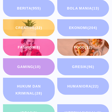
BERITA
(955)
BOLA MANIA
(13)
CREATIVE
(22)
EKONOMI
(204)
FASHION
(8)
FOOD
(12)
GAMING
(10)
GRESIK
(96)
HUKUM DAN
HUMANIORA
(22)
KRIMINAL
(28)