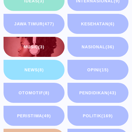
IDEAS
(3)
INTERNASIONAL
(9)
JAWA TIMUR
(477)
KESEHATAN
(6)
MUSIC
(3)
NASIONAL
(36)
NEWS
(8)
OPINI
(15)
OTOMOTIF
(8)
PENDIDIKAN
(43)
PERISTIWA
(49)
POLITIK
(169)