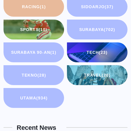
RACING
(1)
SIDOARJO
(37)
SPORTS
(10)
SURABAYA
(702)
SURABAYA 90-AN
(1)
TECH
(23)
TEKNO
(28)
TRAVEL
(20)
UTAMA
(934)
Recent News