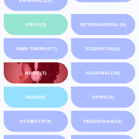
KRIMINAL
(28)
IDEAS
(3)
INTERNASIONAL
(9)
JAWA TIMUR
(477)
KESEHATAN
(6)
MUSIC
(3)
NASIONAL
(36)
NEWS
(8)
OPINI
(15)
OTOMOTIF
(8)
PENDIDIKAN
(43)