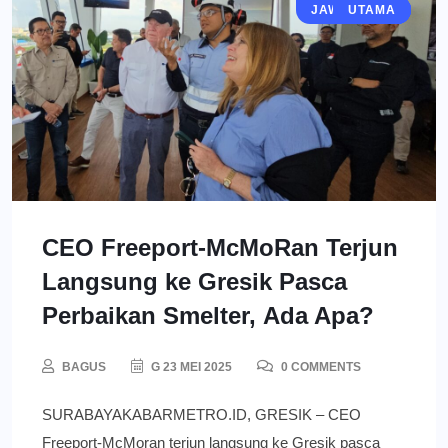
JAWA TIMUR
EKONOMI
GRESIK
BERITA
UTAMA
CEO Freeport-McMoRan Terjun
Langsung ke Gresik Pasca
Perbaikan Smelter, Ada Apa?
BAGUS
G 23 MEI 2025
0 COMMENTS
SURABAYAKABARMETRO.ID, GRESIK – CEO
Freeport-McMoran terjun langsung ke Gresik pasca