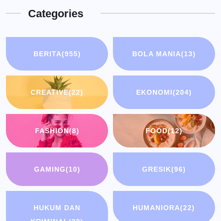
Categories
BERITA
(955)
BOLA MANIA
(13)
CREATIVE
(22)
EKONOMI
(204)
FASHION
(8)
FOOD
(12)
GAMING
(10)
GRESIK
(96)
HUKUM DAN
HUMANIORA
(22)