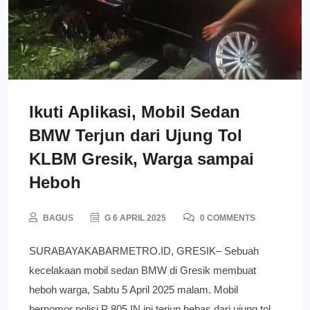
Ikuti Aplikasi, Mobil Sedan
BMW Terjun dari Ujung Tol
KLBM Gresik, Warga sampai
Heboh
BAGUS
G 6 APRIL 2025
0 COMMENTS
SURABAYAKABARMETRO.ID, GRESIK– Sebuah
kecelakaan mobil sedan BMW di Gresik membuat
heboh warga, Sabtu 5 April 2025 malam. Mobil
bernomor polisi P 805 IN ini terjun bebas dari ujung tol