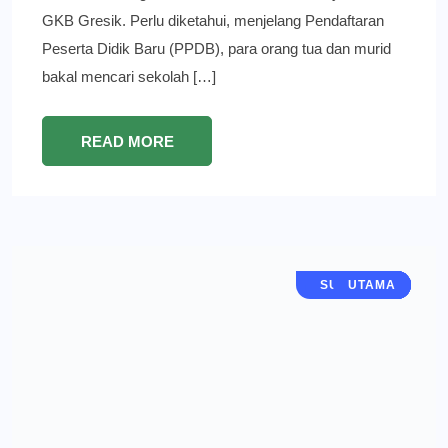
GKB Gresik. Perlu diketahui, menjelang Pendaftaran
Peserta Didik Baru (PPDB), para orang tua dan murid
bakal mencari sekolah […]
READ MORE
JAWA TIMUR
SURABAYA
EKONOMI
GRESIK
BERITA
UTAMA