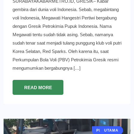
SURABAYAKABARMETRO.ID, GRESIK– Kabar
gembira dari dunia voli Indonesia. Sebab, megabintang
voli Indonesia, Megawati Hangestri Pertiwi bergabung
dengan Gresik Petrokimia Pupuk Indonesia. Nama
Megawati tentu sudah tidak asing. Sebab, namanya
sudah tenar saat menjadi tulang punggung klub voli putri
Korea Selatan, Red Sparks. Oleh karena itu, saat
Perkumpulan Bola Voli (PBV) Petrokimia Gresik resmi
mengumumkan bergabungnya […]
READ MORE
PERISTIWA
GRESIK
BERITA
UTAMA