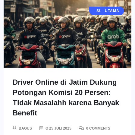
JAWA TIMUR
SURABAYA
SIDOARJO
EKONOMI
GRESIK
BERITA
UTAMA
Driver Online di Jatim Dukung
Potongan Komisi 20 Persen:
Tidak Masalahh karena Banyak
Benefit
BAGUS
G 25 JULI 2025
0 COMMENTS