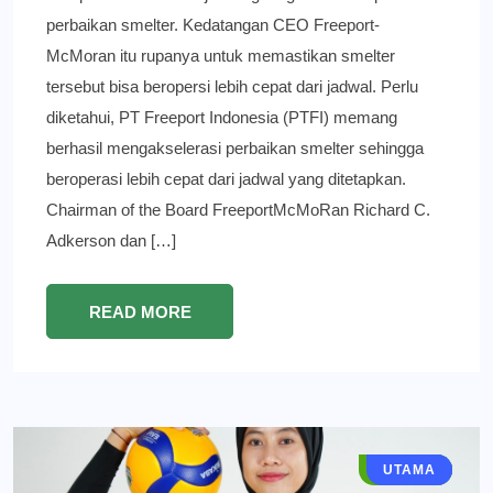
perbaikan smelter. Kedatangan CEO Freeport-
McMoran itu rupanya untuk memastikan smelter
tersebut bisa beropersi lebih cepat dari jadwal. Perlu
diketahui, PT Freeport Indonesia (PTFI) memang
berhasil mengakselerasi perbaikan smelter sehingga
beroperasi lebih cepat dari jadwal yang ditetapkan.
Chairman of the Board FreeportMcMoRan Richard C.
Adkerson dan […]
READ MORE
SPORTS
GRESIK
BERITA
UTAMA