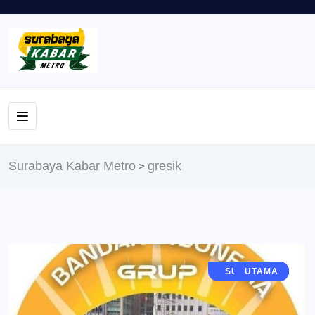
Surabaya Kabar Metro
gresik
>
JAWA TIMUR
SURABAYA
GRESIK
BERITA
UTAMA
OPINI