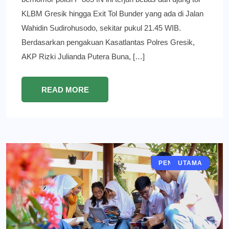
KLBM Gresik hingga Exit Tol Bunder yang ada di Jalan
Wahidin Sudirohusodo, sekitar pukul 21.45 WIB.
Berdasarkan pengakuan Kasatlantas Polres Gresik,
AKP Rizki Julianda Putera Buna, […]
READ MORE
PENDIDIKAN
JAWA TIMUR
GRESIK
BERITA
UTAMA