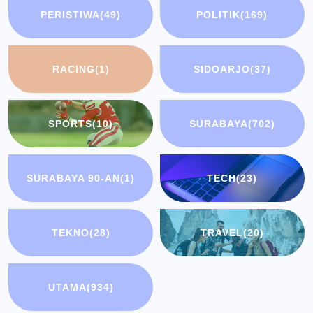
PERISTIWA
(49)
POLITIK
(169)
RACING
(1)
SIDOARJO
(37)
SPORTS
(10)
SURABAYA
(702)
SURABAYA 90-AN
(1)
TECH
(23)
TEKNO
(28)
TRAVEL
(20)
UTAMA
(934)