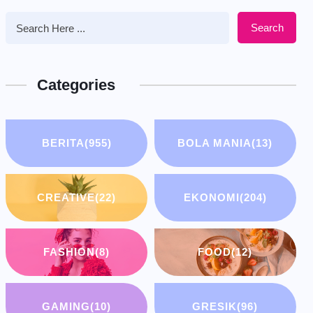
Search
Categories
BERITA
(955)
BOLA MANIA
(13)
CREATIVE
(22)
EKONOMI
(204)
FASHION
(8)
FOOD
(12)
GAMING
(10)
GRESIK
(96)