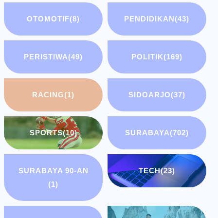
OTOMOTIF
(8)
PENDIDIKAN
(43)
PERISTIWA
(49)
POLITIK
(169)
RACING
(1)
SIDOARJO
(37)
SPORTS
(10)
SURABAYA
(702)
SURABAYA 90-AN
TECH
(23)
(1)