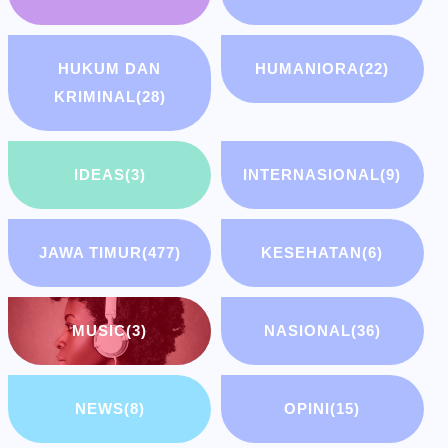
HUKUM DAN
HUMANIORA
(22)
KRIMINAL
(28)
IDEAS
(3)
INTERNASIONAL
(9)
JAWA TIMUR
(477)
KESEHATAN
(6)
MUSIC
(3)
NASIONAL
(36)
NEWS
(8)
OPINI
(15)