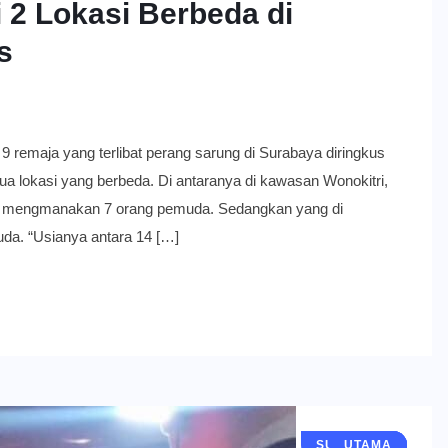
 2 Lokasi Berbeda di
s
 yang terlibat perang sarung di Surabaya diringkus
dua lokasi yang berbeda. Di antaranya di kawasan Wonokitri,
as mengmanakan 7 orang pemuda. Sedangkan yang di
a. “Usianya antara 14 […]
SURABAYA
GRESIK
BERITA
UTAMA