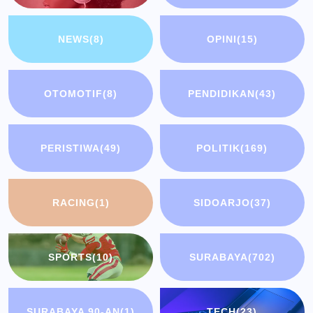
NEWS
(8)
OPINI
(15)
OTOMOTIF
(8)
PENDIDIKAN
(43)
PERISTIWA
(49)
POLITIK
(169)
RACING
(1)
SIDOARJO
(37)
SPORTS
(10)
SURABAYA
(702)
SURABAYA 90-AN
(1)
TECH
(23)