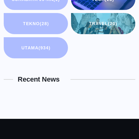
TEKNO
(28)
TRAVEL
(20)
UTAMA
(934)
Recent News