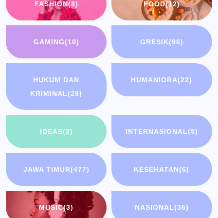
FASHION
(8)
FOOD
(12)
GAMING
(10)
GRESIK
(96)
HUKUM DAN
HUMANIORA
(22)
KRIMINAL
(28)
IDEAS
(3)
INTERNASIONAL
(9)
JAWA TIMUR
(477)
KESEHATAN
(6)
MUSIC
(3)
NASIONAL
(36)