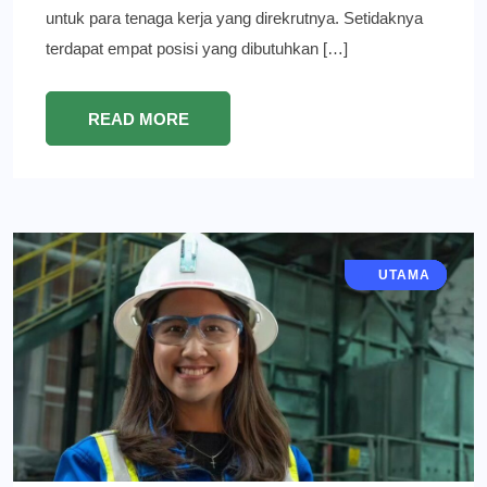
untuk para tenaga kerja yang direkrutnya. Setidaknya
terdapat empat posisi yang dibutuhkan […]
READ MORE
EKONOMI
GRESIK
BERITA
UTAMA