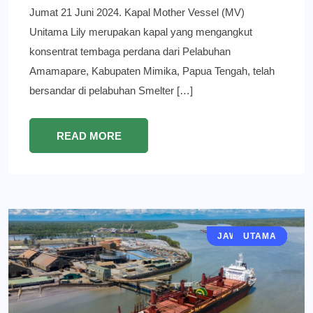
Jumat 21 Juni 2024. Kapal Mother Vessel (MV)
Unitama Lily merupakan kapal yang mengangkut
konsentrat tembaga perdana dari Pelabuhan
Amamapare, Kabupaten Mimika, Papua Tengah, telah
bersandar di pelabuhan Smelter […]
READ MORE
JAWA TIMUR
EKONOMI
GRESIK
BERITA
UTAMA