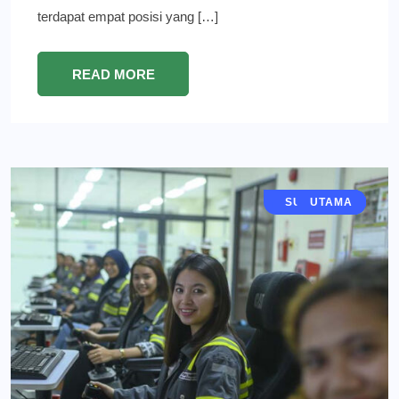
terdapat empat posisi yang […]
READ MORE
JAWA TIMUR
SURABAYA
EKONOMI
GRESIK
BERITA
UTAMA