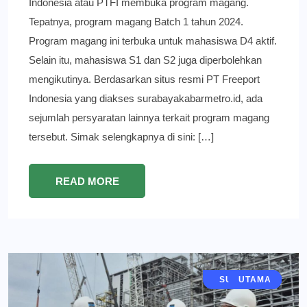
Indonesia atau PTFI membuka program magang.
Tepatnya, program magang Batch 1 tahun 2024.
Program magang ini terbuka untuk mahasiswa D4 aktif.
Selain itu, mahasiswa S1 dan S2 juga diperbolehkan
mengikutinya. Berdasarkan situs resmi PT Freeport
Indonesia yang diakses surabayakabarmetro.id, ada
sejumlah persyaratan lainnya terkait program magang
tersebut. Simak selengkapnya di sini: […]
READ MORE
JAWA TIMUR
SURABAYA
EKONOMI
GRESIK
BERITA
UTAMA