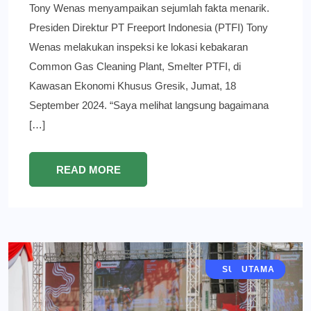
Tony Wenas menyampaikan sejumlah fakta menarik.
Presiden Direktur PT Freeport Indonesia (PTFI) Tony
Wenas melakukan inspeksi ke lokasi kebakaran
Common Gas Cleaning Plant, Smelter PTFI, di
Kawasan Ekonomi Khusus Gresik, Jumat, 18
September 2024. “Saya melihat langsung bagaimana
[…]
READ MORE
JAWA TIMUR
SURABAYA
EKONOMI
GRESIK
BERITA
UTAMA