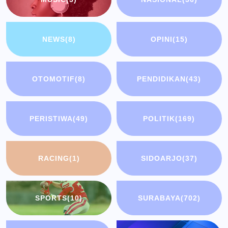
NEWS
(8)
OPINI
(15)
OTOMOTIF
(8)
PENDIDIKAN
(43)
PERISTIWA
(49)
POLITIK
(169)
RACING
(1)
SIDOARJO
(37)
SPORTS
(10)
SURABAYA
(702)