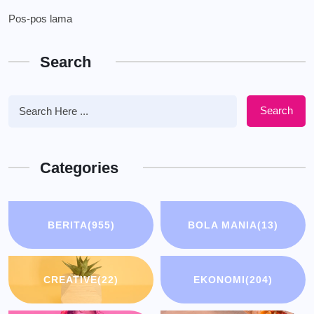
Navigasi
Pos-pos lama
pos
Search
Search
Categories
BERITA
(955)
BOLA MANIA
(13)
CREATIVE
(22)
EKONOMI
(204)