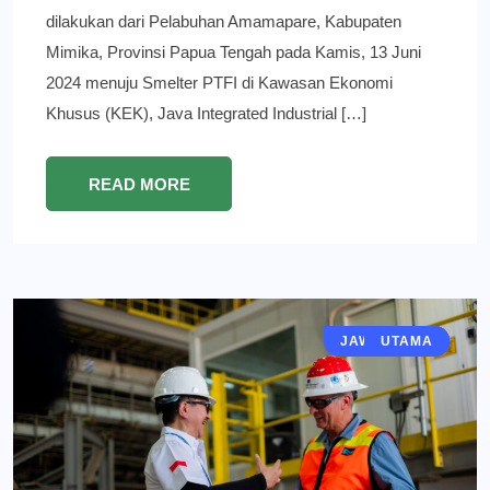
dilakukan dari Pelabuhan Amamapare, Kabupaten
Mimika, Provinsi Papua Tengah pada Kamis, 13 Juni
2024 menuju Smelter PTFI di Kawasan Ekonomi
Khusus (KEK), Java Integrated Industrial […]
READ MORE
JAWA TIMUR
EKONOMI
GRESIK
BERITA
UTAMA