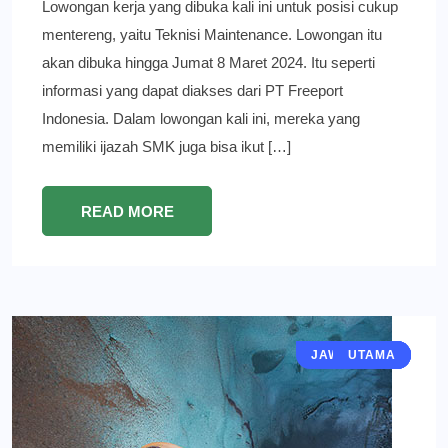
Lowongan kerja yang dibuka kali ini untuk posisi cukup
mentereng, yaitu Teknisi Maintenance. Lowongan itu
akan dibuka hingga Jumat 8 Maret 2024. Itu seperti
informasi yang dapat diakses dari PT Freeport
Indonesia. Dalam lowongan kali ini, mereka yang
memiliki ijazah SMK juga bisa ikut […]
READ MORE
JAWA TIMUR
EKONOMI
GRESIK
BERITA
UTAMA