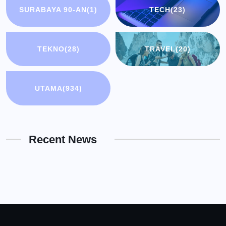
SURABAYA 90-AN
(1)
TECH
(23)
TEKNO
(28)
TRAVEL
(20)
UTAMA
(934)
Recent News