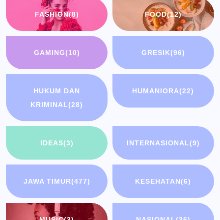
FASHION
(8)
FOOD
(12)
GAMING
(10)
GRESIK
(96)
HUKUM DAN
HUMANIORA
(22)
KRIMINAL
(28)
IDEAS
(3)
INTERNASIONAL
(9)
JAWA TIMUR
(477)
KESEHATAN
(6)
MUSIC
(3)
NASIONAL
(36)