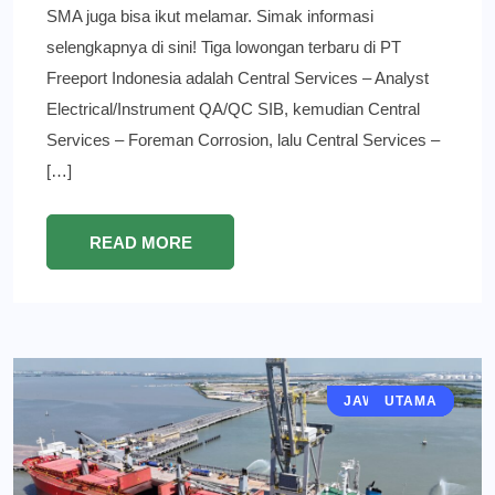
SMA juga bisa ikut melamar. Simak informasi
selengkapnya di sini! Tiga lowongan terbaru di PT
Freeport Indonesia adalah Central Services – Analyst
Electrical/Instrument QA/QC SIB, kemudian Central
Services – Foreman Corrosion, lalu Central Services –
[…]
READ MORE
JAWA TIMUR
EKONOMI
GRESIK
BERITA
UTAMA