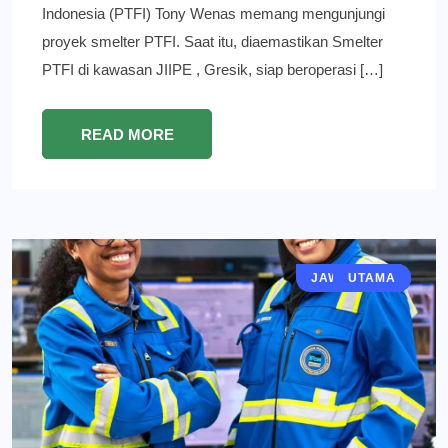
Indonesia (PTFI) Tony Wenas memang mengunjungi
proyek smelter PTFI. Saat itu, diaemastikan Smelter
PTFI di kawasan JIIPE , Gresik, siap beroperasi […]
READ MORE
JAWA TIMUR
EKONOMI
GRESIK
BERITA
UTAMA