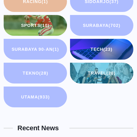
RACING
(1)
SIDOARJO
(37)
SPORTS
(10)
SURABAYA
(702)
SURABAYA 90-AN
(1)
TECH
(23)
TEKNO
(28)
TRAVEL
(20)
UTAMA
(933)
Recent News