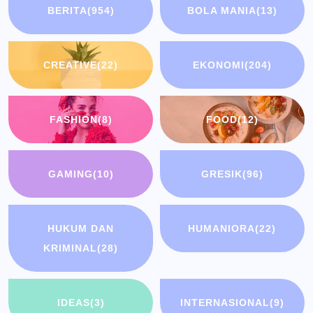
BERITA
(954)
BOLA MANIA
(13)
CREATIVE
(22)
EKONOMI
(204)
FASHION
(8)
FOOD
(12)
GAMING
(10)
GRESIK
(96)
HUKUM DAN
HUMANIORA
(22)
KRIMINAL
(28)
IDEAS
(3)
INTERNASIONAL
(9)