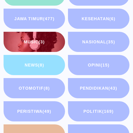
JAWA TIMUR
(477)
KESEHATAN
(6)
MUSIC
(3)
NASIONAL
(35)
NEWS
(8)
OPINI
(15)
OTOMOTIF
(8)
PENDIDIKAN
(43)
PERISTIWA
(49)
POLITIK
(169)