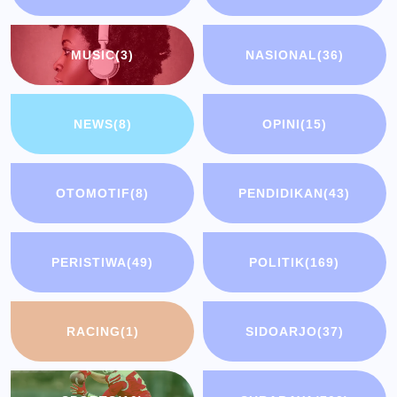
MUSIC
(3)
NASIONAL
(36)
NEWS
(8)
OPINI
(15)
OTOMOTIF
(8)
PENDIDIKAN
(43)
PERISTIWA
(49)
POLITIK
(169)
RACING
(1)
SIDOARJO
(37)