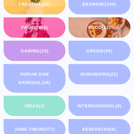
CREATIVE
(22)
EKONOMI
(204)
FASHION
(8)
FOOD
(12)
GAMING
(10)
GRESIK
(96)
HUKUM DAN
HUMANIORA
(22)
KRIMINAL
(28)
IDEAS
(3)
INTERNASIONAL
(9)
JAWA TIMUR
(477)
KESEHATAN
(6)