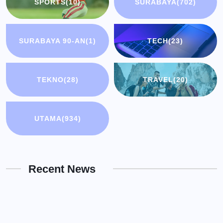
SPORTS
(10)
SURABAYA
(702)
SURABAYA 90-AN
(1)
TECH
(23)
TEKNO
(28)
TRAVEL
(20)
UTAMA
(934)
Recent News