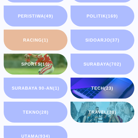
PERISTIWA
(49)
POLITIK
(169)
RACING
(1)
SIDOARJO
(37)
SPORTS
(10)
SURABAYA
(702)
SURABAYA 90-AN
(1)
TECH
(23)
TEKNO
(28)
TRAVEL
(20)
UTAMA
(934)