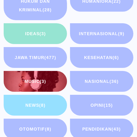
HUKUM DAN
HUMANIORA
(22)
KRIMINAL
(28)
IDEAS
(3)
INTERNASIONAL
(9)
JAWA TIMUR
(477)
KESEHATAN
(6)
MUSIC
(3)
NASIONAL
(36)
NEWS
(8)
OPINI
(15)
OTOMOTIF
(8)
PENDIDIKAN
(43)