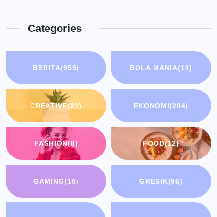
Categories
BERITA
(955)
BOLA MANIA
(13)
CREATIVE
(22)
EKONOMI
(204)
FASHION
(8)
FOOD
(12)
GAMING
(10)
GRESIK
(96)