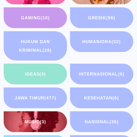
GAMING
(10)
GRESIK
(96)
HUKUM DAN
HUMANIORA
(22)
KRIMINAL
(28)
IDEAS
(3)
INTERNASIONAL
(9)
JAWA TIMUR
(477)
KESEHATAN
(6)
MUSIC
(3)
NASIONAL
(36)