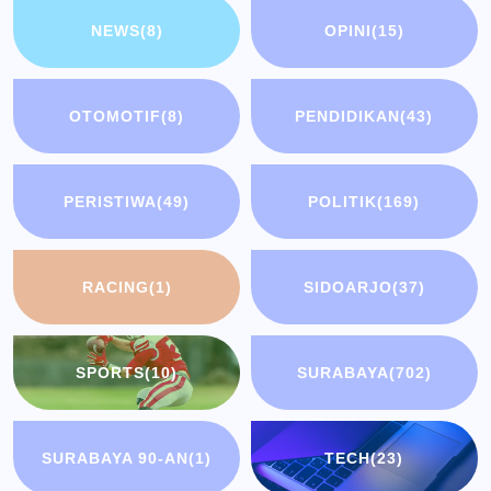
NEWS
(8)
OPINI
(15)
OTOMOTIF
(8)
PENDIDIKAN
(43)
PERISTIWA
(49)
POLITIK
(169)
RACING
(1)
SIDOARJO
(37)
SPORTS
(10)
SURABAYA
(702)
SURABAYA 90-AN
(1)
TECH
(23)