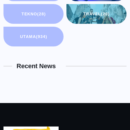
TEKNO
(28)
TRAVEL
(20)
UTAMA
(934)
Recent News