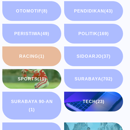
OTOMOTIF
(8)
PENDIDIKAN
(43)
PERISTIWA
(49)
POLITIK
(169)
RACING
(1)
SIDOARJO
(37)
SPORTS
(10)
SURABAYA
(702)
SURABAYA 90-AN
TECH
(23)
(1)