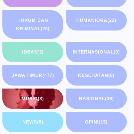
HUKUM DAN
HUMANIORA
(22)
KRIMINAL
(28)
IDEAS
(3)
INTERNASIONAL
(9)
JAWA TIMUR
(477)
KESEHATAN
(6)
MUSIC
(3)
NASIONAL
(36)
NEWS
(8)
OPINI
(15)