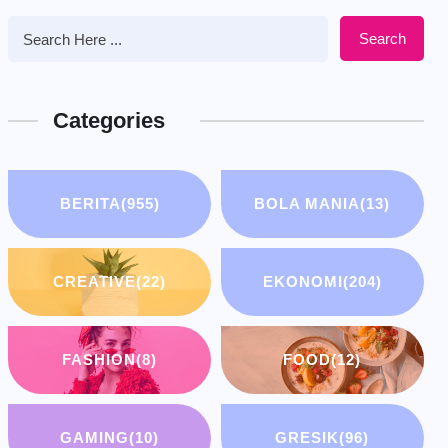
Search
Categories
BERITA
(955)
BOLA MANIA
(13)
CREATIVE
(22)
EKONOMI
(204)
FASHION
(8)
FOOD
(12)
GAMING
(10)
GRESIK
(96)