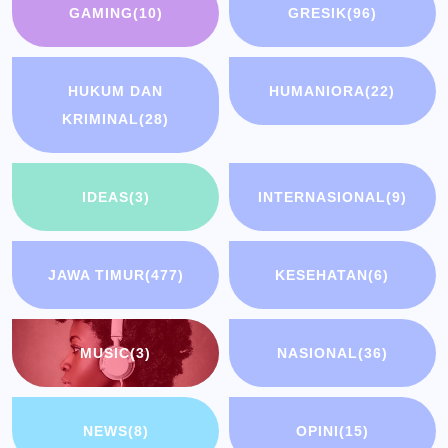
GAMING
(10)
GRESIK
(96)
HUKUM DAN
HUMANIORA
(22)
KRIMINAL
(28)
IDEAS
(3)
INTERNASIONAL
(9)
JAWA TIMUR
(477)
KESEHATAN
(6)
MUSIC
(3)
NASIONAL
(36)
NEWS
(8)
OPINI
(15)