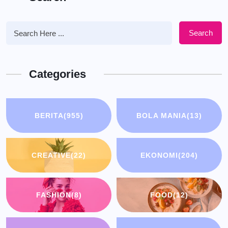
Search
Categories
BERITA
(955)
BOLA MANIA
(13)
CREATIVE
(22)
EKONOMI
(204)
FASHION
(8)
FOOD
(12)