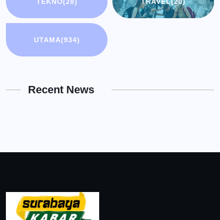
TEKNO
(28)
TRAVEL
(20)
UTAMA
(934)
Recent News