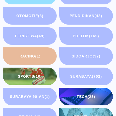
OTOMOTIF
(8)
PENDIDIKAN
(43)
PERISTIWA
(49)
POLITIK
(169)
RACING
(1)
SIDOARJO
(37)
SPORTS
(10)
SURABAYA
(702)
SURABAYA 90-AN
(1)
TECH
(23)