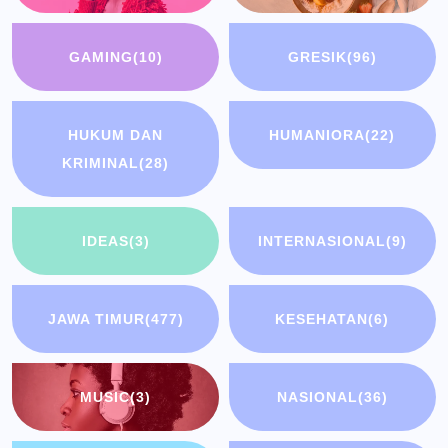
GAMING
(10)
GRESIK
(96)
HUKUM DAN
HUMANIORA
(22)
KRIMINAL
(28)
IDEAS
(3)
INTERNASIONAL
(9)
JAWA TIMUR
(477)
KESEHATAN
(6)
MUSIC
(3)
NASIONAL
(36)