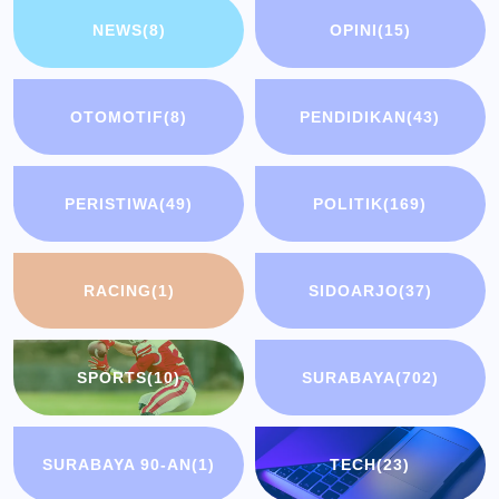
NEWS
(8)
OPINI
(15)
OTOMOTIF
(8)
PENDIDIKAN
(43)
PERISTIWA
(49)
POLITIK
(169)
RACING
(1)
SIDOARJO
(37)
SPORTS
(10)
SURABAYA
(702)
SURABAYA 90-AN
(1)
TECH
(23)