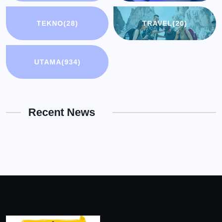
TEKNO
(28)
TRAVEL
(20)
UTAMA
(934)
Recent News