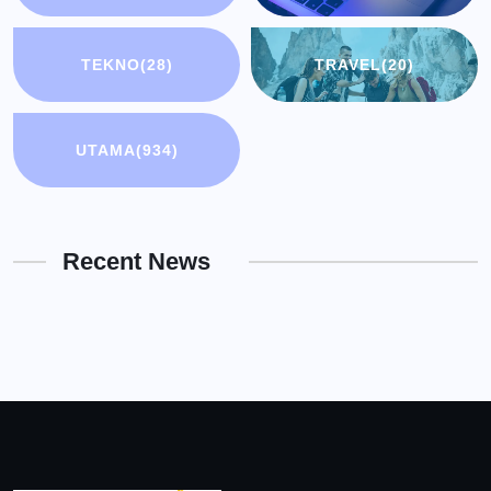
TEKNO
(28)
TRAVEL
(20)
UTAMA
(934)
Recent News