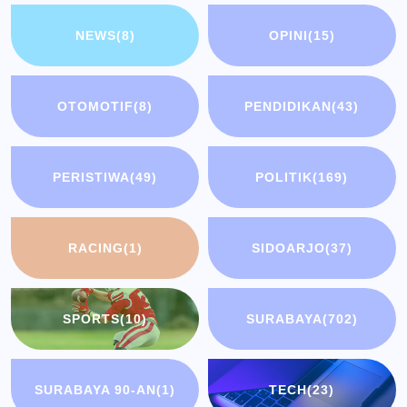
NEWS
(8)
OPINI
(15)
OTOMOTIF
(8)
PENDIDIKAN
(43)
PERISTIWA
(49)
POLITIK
(169)
RACING
(1)
SIDOARJO
(37)
SPORTS
(10)
SURABAYA
(702)
SURABAYA 90-AN
(1)
TECH
(23)