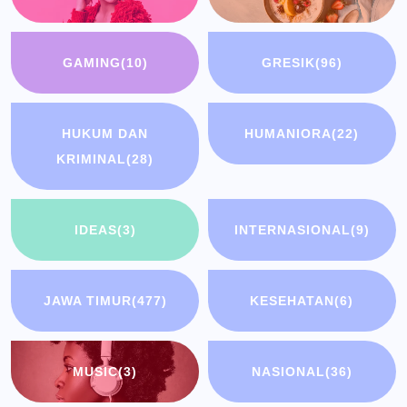
GAMING
(10)
GRESIK
(96)
HUKUM DAN
HUMANIORA
(22)
KRIMINAL
(28)
IDEAS
(3)
INTERNASIONAL
(9)
JAWA TIMUR
(477)
KESEHATAN
(6)
MUSIC
(3)
NASIONAL
(36)