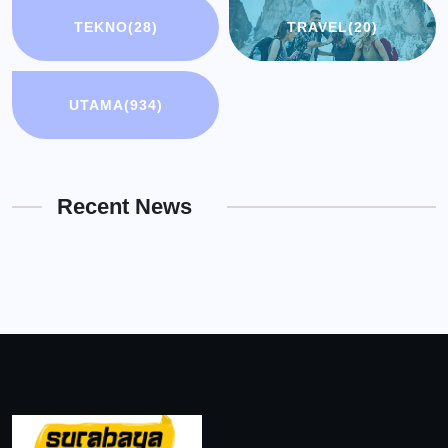
TEKNO
(28)
TRAVEL
(20)
UTAMA
(934)
Recent News