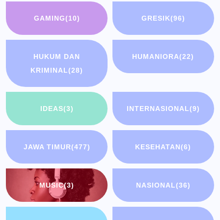
GAMING
(10)
GRESIK
(96)
HUKUM DAN
HUMANIORA
(22)
KRIMINAL
(28)
IDEAS
(3)
INTERNASIONAL
(9)
JAWA TIMUR
(477)
KESEHATAN
(6)
MUSIC
(3)
NASIONAL
(36)