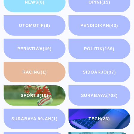
NEWS
(8)
OPINI
(15)
OTOMOTIF
(8)
PENDIDIKAN
(43)
PERISTIWA
(49)
POLITIK
(169)
RACING
(1)
SIDOARJO
(37)
SPORTS
(10)
SURABAYA
(702)
SURABAYA 90-AN
(1)
TECH
(23)