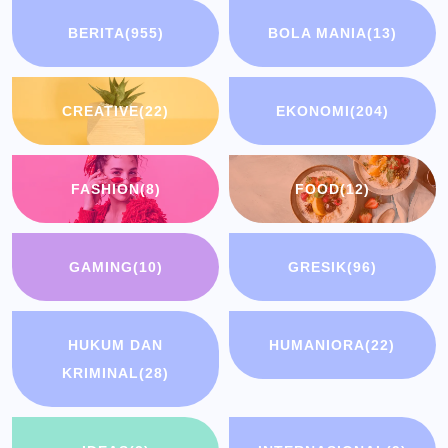
BERITA
(955)
BOLA MANIA
(13)
CREATIVE
(22)
EKONOMI
(204)
FASHION
(8)
FOOD
(12)
GAMING
(10)
GRESIK
(96)
HUKUM DAN
HUMANIORA
(22)
KRIMINAL
(28)