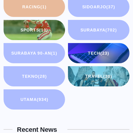
RACING
(1)
SIDOARJO
(37)
SPORTS
(10)
SURABAYA
(702)
SURABAYA 90-AN
(1)
TECH
(23)
TEKNO
(28)
TRAVEL
(20)
UTAMA
(934)
Recent News