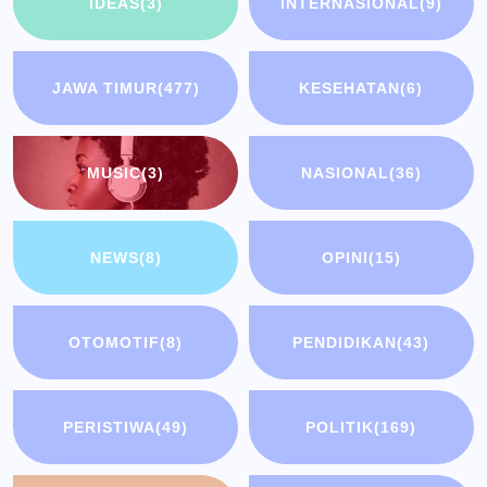
IDEAS
(3)
INTERNASIONAL
(9)
JAWA TIMUR
(477)
KESEHATAN
(6)
MUSIC
(3)
NASIONAL
(36)
NEWS
(8)
OPINI
(15)
OTOMOTIF
(8)
PENDIDIKAN
(43)
PERISTIWA
(49)
POLITIK
(169)