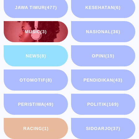
JAWA TIMUR
(477)
KESEHATAN
(6)
MUSIC
(3)
NASIONAL
(36)
NEWS
(8)
OPINI
(15)
OTOMOTIF
(8)
PENDIDIKAN
(43)
PERISTIWA
(49)
POLITIK
(169)
RACING
(1)
SIDOARJO
(37)