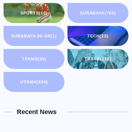
SPORTS
(10)
SURABAYA
(702)
SURABAYA 90-AN
(1)
TECH
(23)
TEKNO
(28)
TRAVEL
(20)
UTAMA
(934)
Recent News