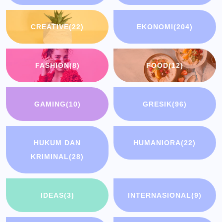
CREATIVE
(22)
EKONOMI
(204)
FASHION
(8)
FOOD
(12)
GAMING
(10)
GRESIK
(96)
HUKUM DAN
HUMANIORA
(22)
KRIMINAL
(28)
IDEAS
(3)
INTERNASIONAL
(9)