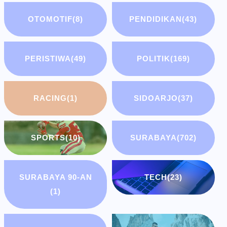
OTOMOTIF
(8)
PENDIDIKAN
(43)
PERISTIWA
(49)
POLITIK
(169)
RACING
(1)
SIDOARJO
(37)
SPORTS
(10)
SURABAYA
(702)
SURABAYA 90-AN
TECH
(23)
(1)