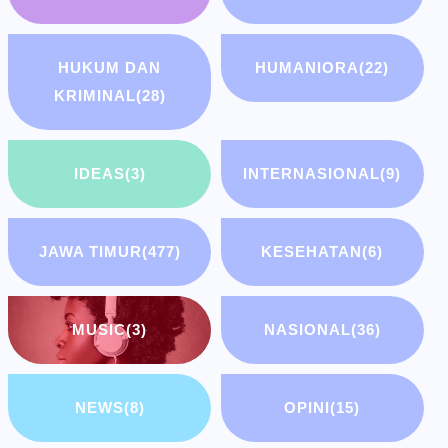
HUKUM DAN
HUMANIORA
(22)
KRIMINAL
(28)
IDEAS
(3)
INTERNASIONAL
(9)
JAWA TIMUR
(477)
KESEHATAN
(6)
MUSIC
(3)
NASIONAL
(36)
NEWS
(8)
OPINI
(15)