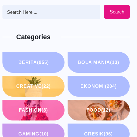
Search
Categories
BERITA
(955)
BOLA MANIA
(13)
CREATIVE
(22)
EKONOMI
(204)
FASHION
(8)
FOOD
(12)
GAMING
(10)
GRESIK
(96)