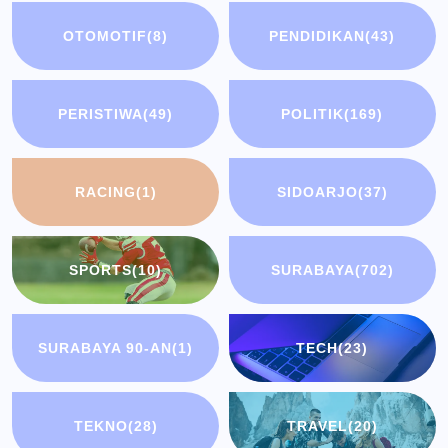
OTOMOTIF
(8)
PENDIDIKAN
(43)
PERISTIWA
(49)
POLITIK
(169)
RACING
(1)
SIDOARJO
(37)
SPORTS
(10)
SURABAYA
(702)
SURABAYA 90-AN
(1)
TECH
(23)
TEKNO
(28)
TRAVEL
(20)