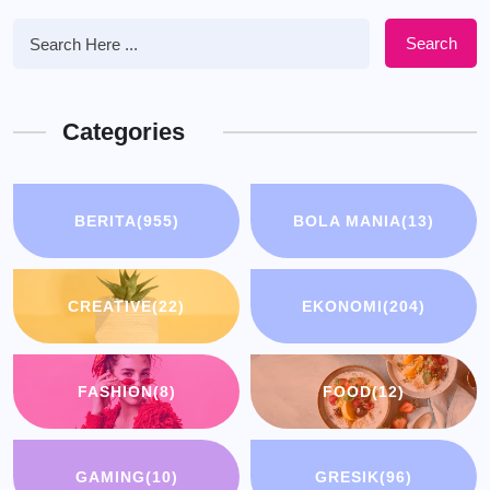
Search
Categories
BERITA
(955)
BOLA MANIA
(13)
CREATIVE
(22)
EKONOMI
(204)
FASHION
(8)
FOOD
(12)
GAMING
(10)
GRESIK
(96)