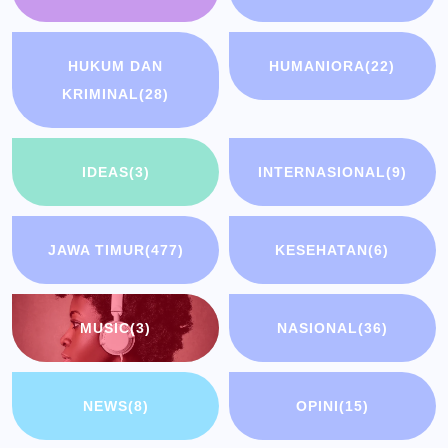
HUKUM DAN
HUMANIORA
(22)
KRIMINAL
(28)
IDEAS
(3)
INTERNASIONAL
(9)
JAWA TIMUR
(477)
KESEHATAN
(6)
MUSIC
(3)
NASIONAL
(36)
NEWS
(8)
OPINI
(15)