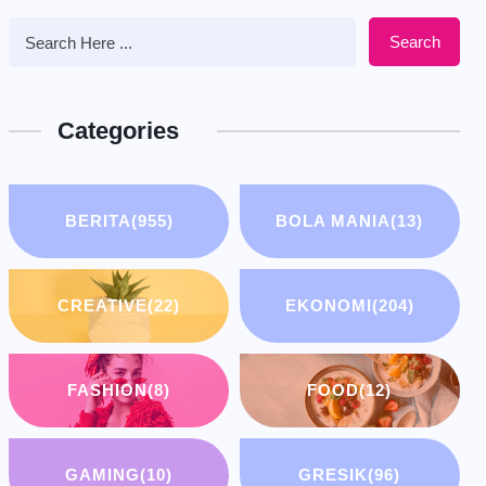
Search
Categories
BERITA
(955)
BOLA MANIA
(13)
CREATIVE
(22)
EKONOMI
(204)
FASHION
(8)
FOOD
(12)
GAMING
(10)
GRESIK
(96)