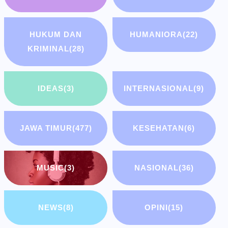
HUKUM DAN
HUMANIORA
(22)
KRIMINAL
(28)
IDEAS
(3)
INTERNASIONAL
(9)
JAWA TIMUR
(477)
KESEHATAN
(6)
MUSIC
(3)
NASIONAL
(36)
NEWS
(8)
OPINI
(15)