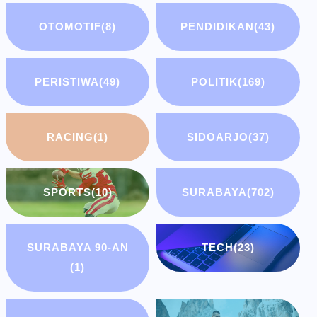
OTOMOTIF
(8)
PENDIDIKAN
(43)
PERISTIWA
(49)
POLITIK
(169)
RACING
(1)
SIDOARJO
(37)
SPORTS
(10)
SURABAYA
(702)
SURABAYA 90-AN
TECH
(23)
(1)