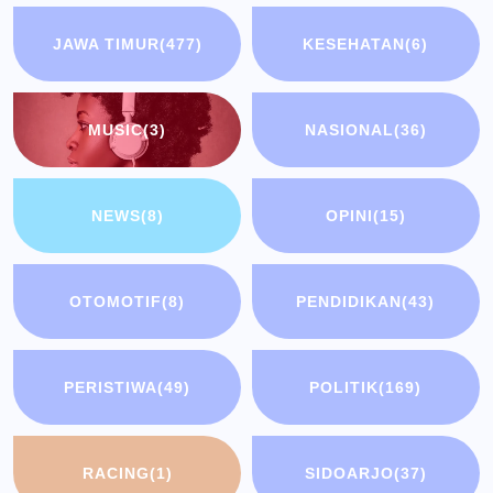
JAWA TIMUR
(477)
KESEHATAN
(6)
MUSIC
(3)
NASIONAL
(36)
NEWS
(8)
OPINI
(15)
OTOMOTIF
(8)
PENDIDIKAN
(43)
PERISTIWA
(49)
POLITIK
(169)
RACING
(1)
SIDOARJO
(37)