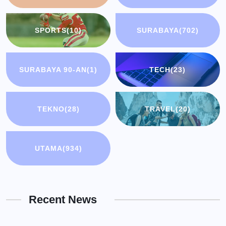
SPORTS
(10)
SURABAYA
(702)
SURABAYA 90-AN
(1)
TECH
(23)
TEKNO
(28)
TRAVEL
(20)
UTAMA
(934)
Recent News