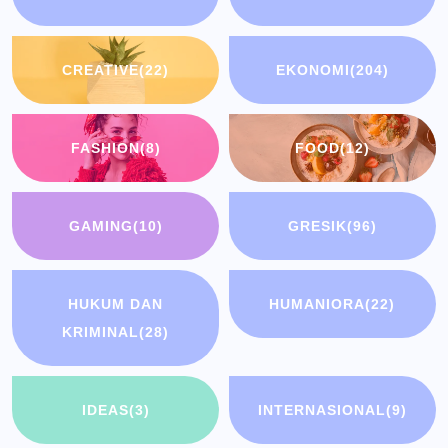
CREATIVE
(22)
EKONOMI
(204)
FASHION
(8)
FOOD
(12)
GAMING
(10)
GRESIK
(96)
HUKUM DAN
HUMANIORA
(22)
KRIMINAL
(28)
IDEAS
(3)
INTERNASIONAL
(9)