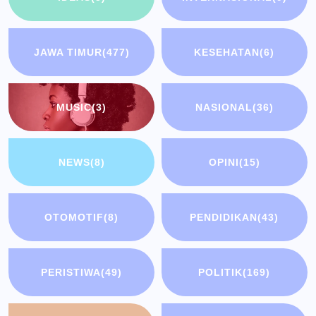
JAWA TIMUR
(477)
KESEHATAN
(6)
MUSIC
(3)
NASIONAL
(36)
NEWS
(8)
OPINI
(15)
OTOMOTIF
(8)
PENDIDIKAN
(43)
PERISTIWA
(49)
POLITIK
(169)