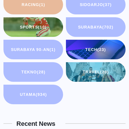
RACING
(1)
SIDOARJO
(37)
SPORTS
(10)
SURABAYA
(702)
SURABAYA 90-AN
(1)
TECH
(23)
TEKNO
(28)
TRAVEL
(20)
UTAMA
(934)
Recent News