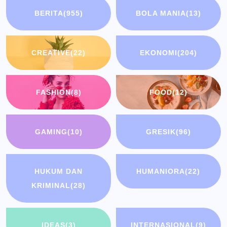
BERITA
(955)
BOLA MANIA
(13)
CREATIVE
(22)
EKONOMI
(204)
FASHION
(8)
FOOD
(12)
GAMING
(10)
GRESIK
(96)
HUKUM DAN
HUMANIORA
(22)
KRIMINAL
(28)
IDEAS
(3)
INTERNASIONAL
(9)