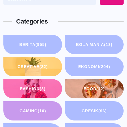
Categories
BERITA
(955)
BOLA MANIA
(13)
CREATIVE
(22)
EKONOMI
(204)
FASHION
(8)
FOOD
(12)
GAMING
(10)
GRESIK
(96)