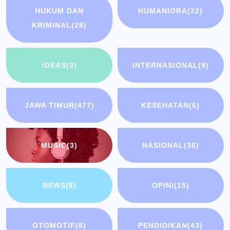
HUKUM DAN
HUMANIORA
(22)
KRIMINAL
(28)
IDEAS
(3)
INTERNASIONAL
(9)
JAWA TIMUR
(477)
KESEHATAN
(6)
MUSIC
(3)
NASIONAL
(36)
NEWS
(8)
OPINI
(15)
OTOMOTIF
(8)
PENDIDIKAN
(43)