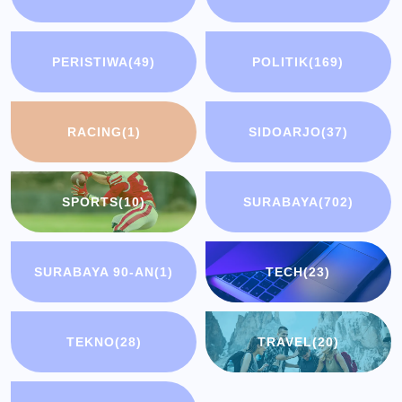
PERISTIWA
(49)
POLITIK
(169)
RACING
(1)
SIDOARJO
(37)
SPORTS
(10)
SURABAYA
(702)
SURABAYA 90-AN
(1)
TECH
(23)
TEKNO
(28)
TRAVEL
(20)