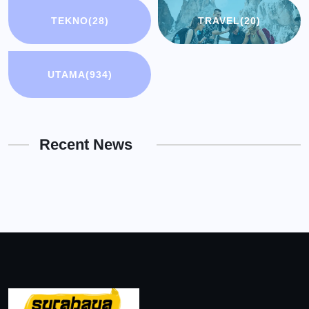
TEKNO
(28)
TRAVEL
(20)
UTAMA
(934)
Recent News