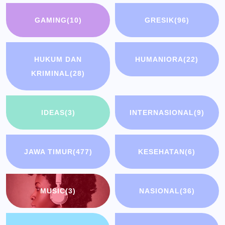
GAMING
(10)
GRESIK
(96)
HUKUM DAN
HUMANIORA
(22)
KRIMINAL
(28)
IDEAS
(3)
INTERNASIONAL
(9)
JAWA TIMUR
(477)
KESEHATAN
(6)
MUSIC
(3)
NASIONAL
(36)