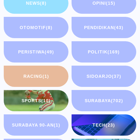
NEWS
(8)
OPINI
(15)
OTOMOTIF
(8)
PENDIDIKAN
(43)
PERISTIWA
(49)
POLITIK
(169)
RACING
(1)
SIDOARJO
(37)
SPORTS
(10)
SURABAYA
(702)
SURABAYA 90-AN
(1)
TECH
(23)