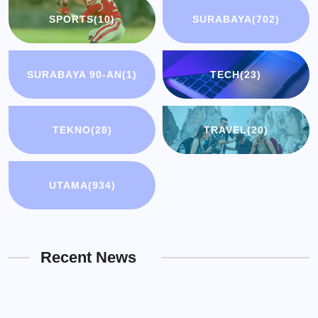
SPORTS
(10)
SURABAYA
(702)
SURABAYA 90-AN
(1)
TECH
(23)
TEKNO
(28)
TRAVEL
(20)
UTAMA
(934)
Recent News