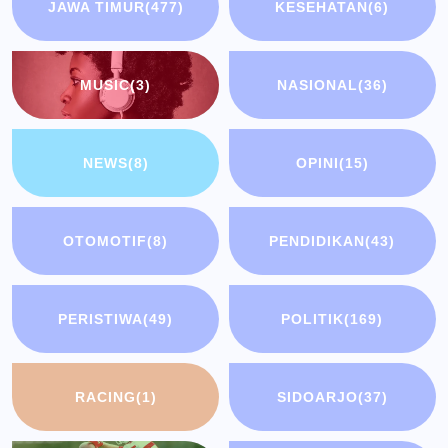
JAWA TIMUR
(477)
KESEHATAN
(6)
MUSIC
(3)
NASIONAL
(36)
NEWS
(8)
OPINI
(15)
OTOMOTIF
(8)
PENDIDIKAN
(43)
PERISTIWA
(49)
POLITIK
(169)
RACING
(1)
SIDOARJO
(37)