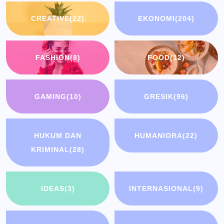
CREATIVE
(22)
EKONOMI
(204)
FASHION
(8)
FOOD
(12)
GAMING
(10)
GRESIK
(96)
HUKUM DAN
HUMANIORA
(22)
KRIMINAL
(28)
IDEAS
(3)
INTERNASIONAL
(9)