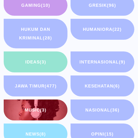
GAMING
(10)
GRESIK
(96)
HUKUM DAN
HUMANIORA
(22)
KRIMINAL
(28)
IDEAS
(3)
INTERNASIONAL
(9)
JAWA TIMUR
(477)
KESEHATAN
(6)
MUSIC
(3)
NASIONAL
(36)
NEWS
(8)
OPINI
(15)