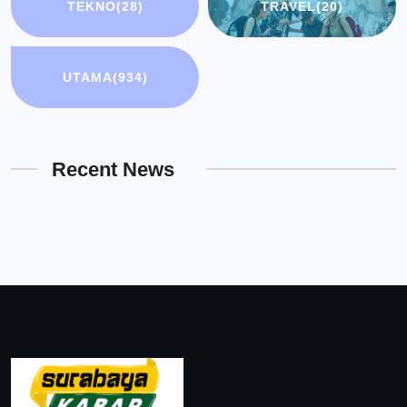
TEKNO
(28)
TRAVEL
(20)
UTAMA
(934)
Recent News