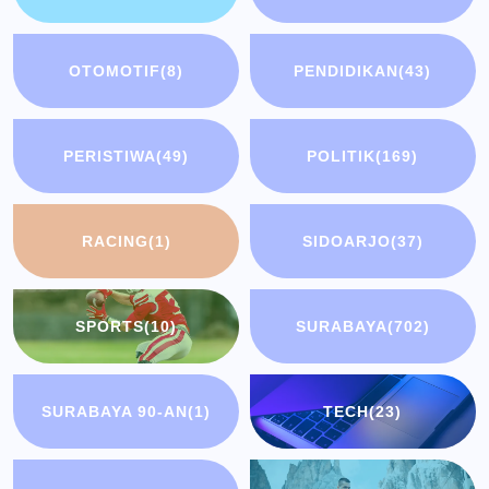
OTOMOTIF
(8)
PENDIDIKAN
(43)
PERISTIWA
(49)
POLITIK
(169)
RACING
(1)
SIDOARJO
(37)
SPORTS
(10)
SURABAYA
(702)
SURABAYA 90-AN
(1)
TECH
(23)