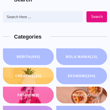
Search
Categories
BERITA
(955)
BOLA MANIA
(13)
CREATIVE
(22)
EKONOMI
(204)
FASHION
(8)
FOOD
(12)