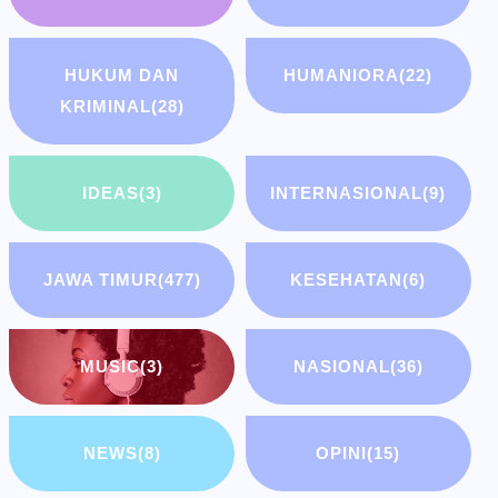
HUKUM DAN
HUMANIORA
(22)
KRIMINAL
(28)
IDEAS
(3)
INTERNASIONAL
(9)
JAWA TIMUR
(477)
KESEHATAN
(6)
MUSIC
(3)
NASIONAL
(36)
NEWS
(8)
OPINI
(15)