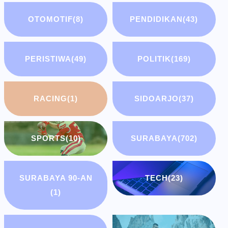
OTOMOTIF
(8)
PENDIDIKAN
(43)
PERISTIWA
(49)
POLITIK
(169)
RACING
(1)
SIDOARJO
(37)
SPORTS
(10)
SURABAYA
(702)
SURABAYA 90-AN
TECH
(23)
(1)