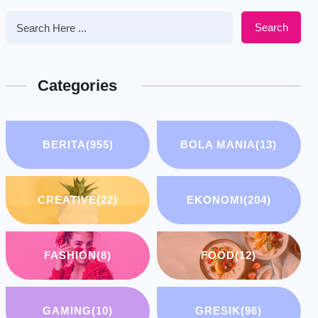
Search
Categories
BERITA
(955)
BOLA MANIA
(13)
CREATIVE
(22)
EKONOMI
(204)
FASHION
(8)
FOOD
(12)
GAMING
(10)
GRESIK
(96)