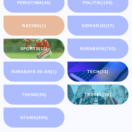
PERISTIWA
(49)
POLITIK
(169)
RACING
(1)
SIDOARJO
(37)
SPORTS
(10)
SURABAYA
(702)
SURABAYA 90-AN
(1)
TECH
(23)
TEKNO
(28)
TRAVEL
(20)
UTAMA
(934)