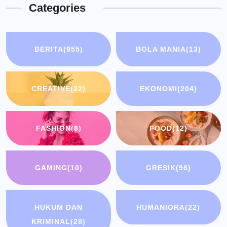
Categories
BERITA
(955)
BOLA MANIA
(13)
CREATIVE
(22)
EKONOMI
(204)
FASHION
(8)
FOOD
(12)
GAMING
(10)
GRESIK
(96)
HUKUM DAN
HUMANIORA
(22)
KRIMINAL
(28)