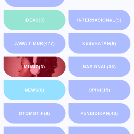
IDEAS
(3)
INTERNASIONAL
(9)
JAWA TIMUR
(477)
KESEHATAN
(6)
MUSIC
(3)
NASIONAL
(36)
NEWS
(8)
OPINI
(15)
OTOMOTIF
(8)
PENDIDIKAN
(43)