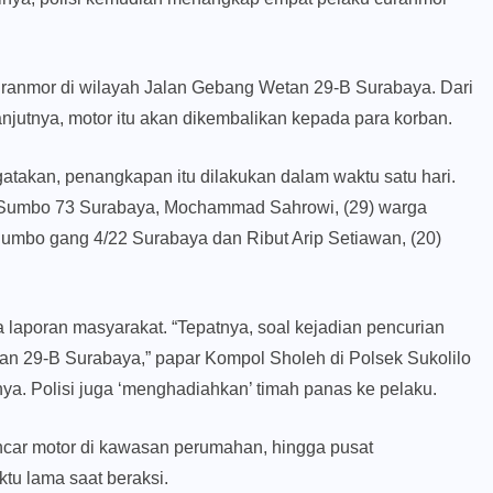
ranmor di wilayah Jalan Gebang Wetan 29-B Surabaya. Dari
njutnya, motor itu akan dikembalikan kepada para korban.
takan, penangkapan itu dilakukan dalam waktu satu hari.
 Sumbo 73 Surabaya, Mochammad Sahrowi, (29) warga
Sumbo gang 4/22 Surabaya dan Ribut Arip Setiawan, (20)
 laporan masyarakat. “Tepatnya, soal kejadian pencurian
n 29-B Surabaya,” papar Kompol Sholeh di Polsek Sukolilo
nya. Polisi juga ‘menghadiahkan’ timah panas ke pelaku.
ncar motor di kawasan perumahan, hingga pusat
tu lama saat beraksi.