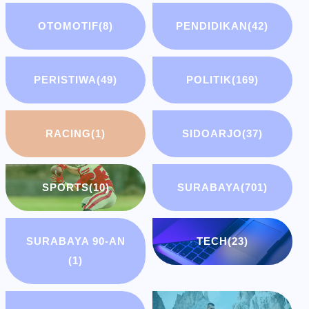
OTOMOTIF
(8)
PENDIDIKAN
(42)
PERISTIWA
(49)
POLITIK
(169)
RACING
(1)
SIDOARJO
(37)
SPORTS
(10)
SURABAYA
(701)
SURABAYA 90-AN
TECH
(23)
(1)