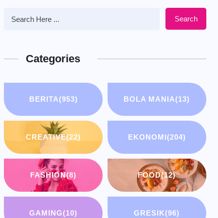
Search
Categories
BERITA
(953)
BOLA MANIA
(13)
CREATIVE
(22)
EKONOMI
(204)
FASHION
(8)
FOOD
(12)
GAMING
(10)
GRESIK
(96)