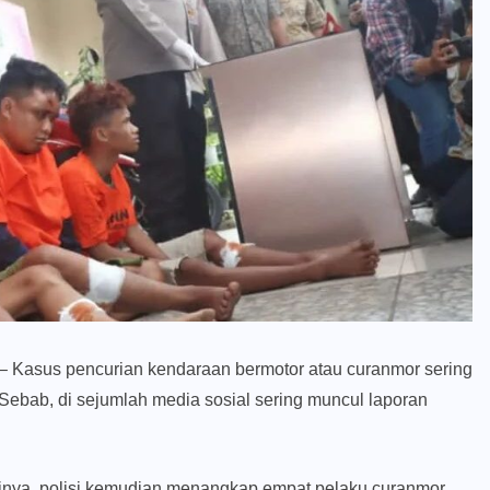
– Kasus pencurian kendaraan bermotor atau curanmor sering
Sebab, di sejumlah media sosial sering muncul laporan
ktinya, polisi kemudian menangkap empat pelaku curanmor