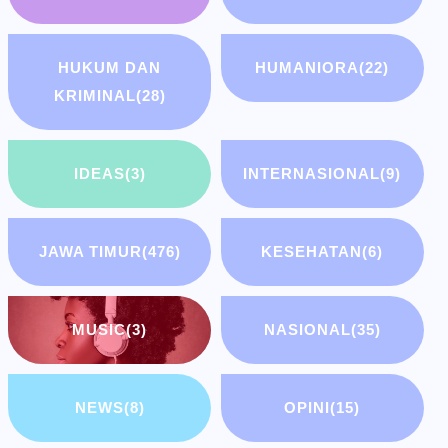
HUKUM DAN
HUMANIORA
(22)
KRIMINAL
(28)
IDEAS
(3)
INTERNASIONAL
(9)
JAWA TIMUR
(476)
KESEHATAN
(6)
MUSIC
(3)
NASIONAL
(35)
NEWS
(8)
OPINI
(15)