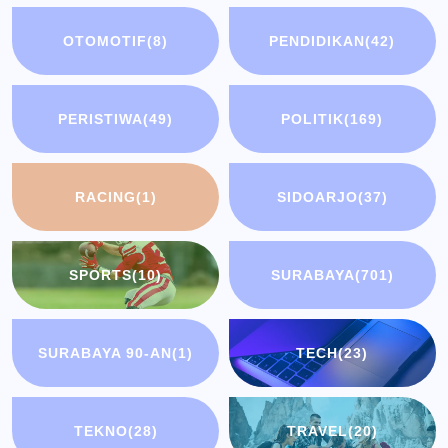
OTOMOTIF
(8)
PENDIDIKAN
(42)
PERISTIWA
(49)
POLITIK
(169)
RACING
(1)
SIDOARJO
(37)
SPORTS
(10)
SURABAYA
(701)
SURABAYA 90-AN
(1)
TECH
(23)
TEKNO
(28)
TRAVEL
(20)