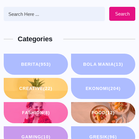
Search
Categories
BERITA
(953)
BOLA MANIA
(13)
CREATIVE
(22)
EKONOMI
(204)
FASHION
(8)
FOOD
(12)
GAMING
(10)
GRESIK
(96)