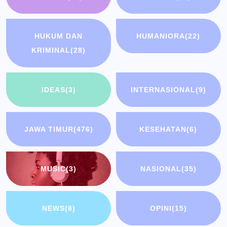
HUKUM DAN
HUMANIORA
(22)
KRIMINAL
(28)
IDEAS
(3)
INTERNASIONAL
(9)
JAWA TIMUR
(476)
KESEHATAN
(6)
MUSIC
(3)
NASIONAL
(35)
NEWS
(8)
OPINI
(15)