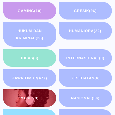
GAMING
(10)
GRESIK
(96)
HUKUM DAN
HUMANIORA
(22)
KRIMINAL
(28)
IDEAS
(3)
INTERNASIONAL
(9)
JAWA TIMUR
(477)
KESEHATAN
(6)
MUSIC
(3)
NASIONAL
(36)