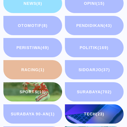
NEWS
(8)
OPINI
(15)
OTOMOTIF
(8)
PENDIDIKAN
(43)
PERISTIWA
(49)
POLITIK
(169)
RACING
(1)
SIDOARJO
(37)
SPORTS
(10)
SURABAYA
(702)
SURABAYA 90-AN
(1)
TECH
(23)