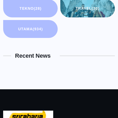
TEKNO
(28)
TRAVEL
(20)
UTAMA
(934)
Recent News