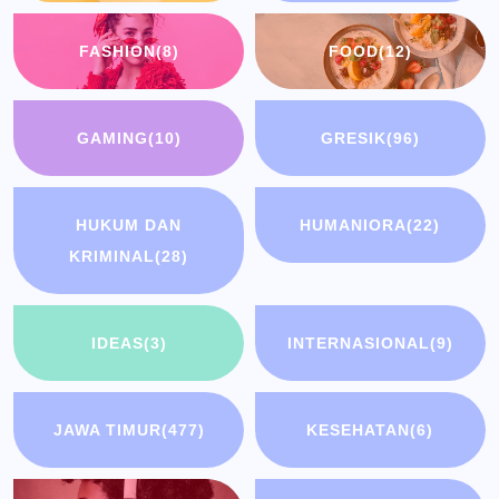
FASHION
(8)
FOOD
(12)
GAMING
(10)
GRESIK
(96)
HUKUM DAN
HUMANIORA
(22)
KRIMINAL
(28)
IDEAS
(3)
INTERNASIONAL
(9)
JAWA TIMUR
(477)
KESEHATAN
(6)