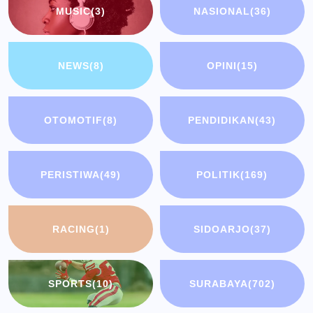
MUSIC
(3)
NASIONAL
(36)
NEWS
(8)
OPINI
(15)
OTOMOTIF
(8)
PENDIDIKAN
(43)
PERISTIWA
(49)
POLITIK
(169)
RACING
(1)
SIDOARJO
(37)
SPORTS
(10)
SURABAYA
(702)