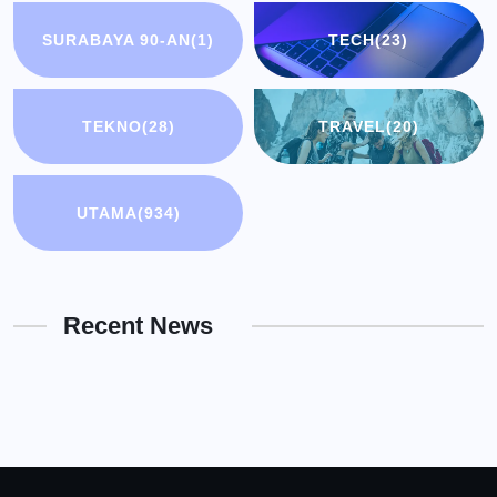
SURABAYA 90-AN
(1)
TECH
(23)
TEKNO
(28)
TRAVEL
(20)
UTAMA
(934)
Recent News