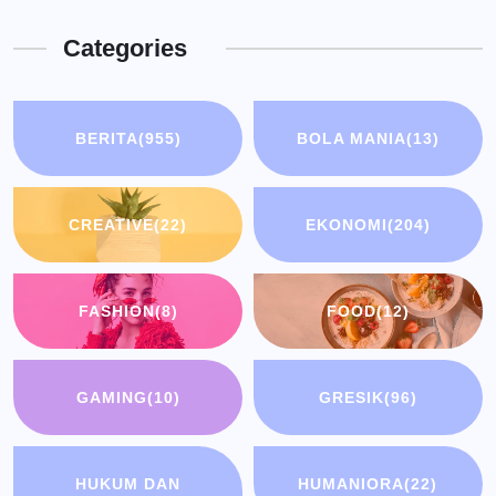
Categories
BERITA
(955)
BOLA MANIA
(13)
CREATIVE
(22)
EKONOMI
(204)
FASHION
(8)
FOOD
(12)
GAMING
(10)
GRESIK
(96)
HUKUM DAN
HUMANIORA
(22)