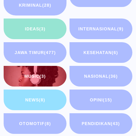
KRIMINAL
(28)
IDEAS
(3)
INTERNASIONAL
(9)
JAWA TIMUR
(477)
KESEHATAN
(6)
MUSIC
(3)
NASIONAL
(36)
NEWS
(8)
OPINI
(15)
OTOMOTIF
(8)
PENDIDIKAN
(43)