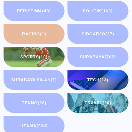
PERISTIWA
(49)
POLITIK
(169)
RACING
(1)
SIDOARJO
(37)
SPORTS
(10)
SURABAYA
(702)
SURABAYA 90-AN
(1)
TECH
(23)
TEKNO
(28)
TRAVEL
(20)
UTAMA
(934)