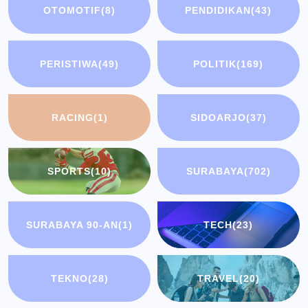
OTOMOTIF
(8)
PENDIDIKAN
(43)
PERISTIWA
(49)
POLITIK
(169)
RACING
(1)
SIDOARJO
(37)
SPORTS
(10)
SURABAYA
(702)
SURABAYA 90-AN
(1)
TECH
(23)
TEKNO
(28)
TRAVEL
(20)