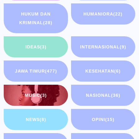
HUKUM DAN
HUMANIORA
(22)
KRIMINAL
(28)
IDEAS
(3)
INTERNASIONAL
(9)
JAWA TIMUR
(477)
KESEHATAN
(6)
MUSIC
(3)
NASIONAL
(36)
NEWS
(8)
OPINI
(15)