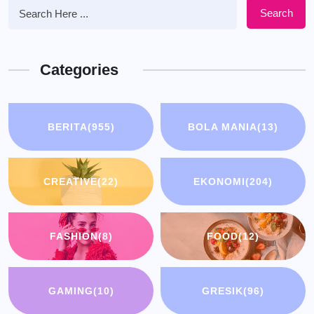
Search
Categories
BERITA
(955)
BOLA MANIA
(13)
CREATIVE
(22)
EKONOMI
(204)
FASHION
(8)
FOOD
(12)
GAMING
(10)
GRESIK
(96)