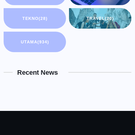
TEKNO
(28)
TRAVEL
(20)
UTAMA
(934)
Recent News