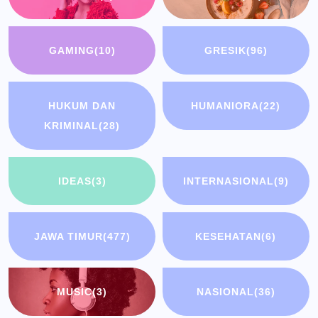
GAMING
(10)
GRESIK
(96)
HUKUM DAN
HUMANIORA
(22)
KRIMINAL
(28)
IDEAS
(3)
INTERNASIONAL
(9)
JAWA TIMUR
(477)
KESEHATAN
(6)
MUSIC
(3)
NASIONAL
(36)