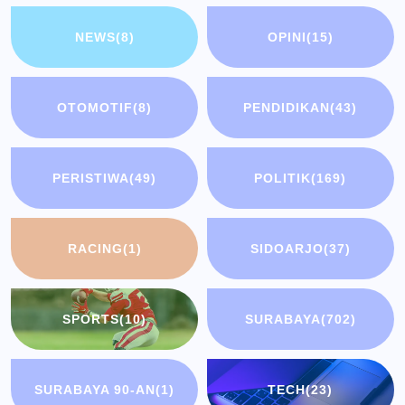
NEWS
(8)
OPINI
(15)
OTOMOTIF
(8)
PENDIDIKAN
(43)
PERISTIWA
(49)
POLITIK
(169)
RACING
(1)
SIDOARJO
(37)
SPORTS
(10)
SURABAYA
(702)
SURABAYA 90-AN
(1)
TECH
(23)