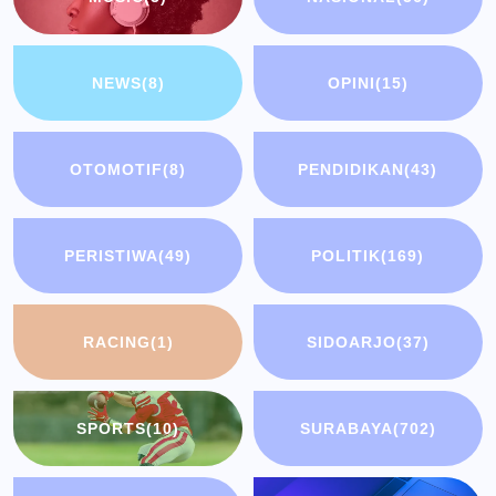
NEWS
(8)
OPINI
(15)
OTOMOTIF
(8)
PENDIDIKAN
(43)
PERISTIWA
(49)
POLITIK
(169)
RACING
(1)
SIDOARJO
(37)
SPORTS
(10)
SURABAYA
(702)