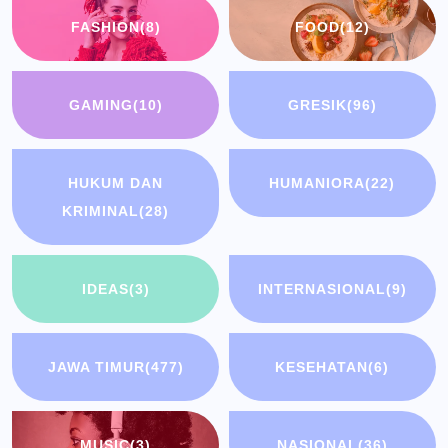
FASHION
(8)
FOOD
(12)
GAMING
(10)
GRESIK
(96)
HUKUM DAN
HUMANIORA
(22)
KRIMINAL
(28)
IDEAS
(3)
INTERNASIONAL
(9)
JAWA TIMUR
(477)
KESEHATAN
(6)
MUSIC
(3)
NASIONAL
(36)