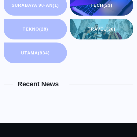
SURABAYA 90-AN
(1)
TECH
(23)
TEKNO
(28)
TRAVEL
(20)
UTAMA
(934)
Recent News