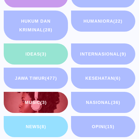
HUKUM DAN
HUMANIORA
(22)
KRIMINAL
(28)
IDEAS
(3)
INTERNASIONAL
(9)
JAWA TIMUR
(477)
KESEHATAN
(6)
MUSIC
(3)
NASIONAL
(36)
NEWS
(8)
OPINI
(15)