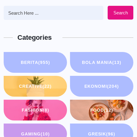
Search
Categories
BERITA
(955)
BOLA MANIA
(13)
CREATIVE
(22)
EKONOMI
(204)
FASHION
(8)
FOOD
(12)
GAMING
(10)
GRESIK
(96)