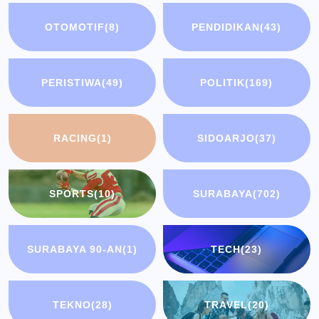
OTOMOTIF
(8)
PENDIDIKAN
(43)
PERISTIWA
(49)
POLITIK
(169)
RACING
(1)
SIDOARJO
(37)
SPORTS
(10)
SURABAYA
(702)
SURABAYA 90-AN
(1)
TECH
(23)
TEKNO
(28)
TRAVEL
(20)