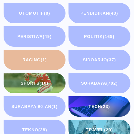
OTOMOTIF
(8)
PENDIDIKAN
(43)
PERISTIWA
(49)
POLITIK
(169)
RACING
(1)
SIDOARJO
(37)
SPORTS
(10)
SURABAYA
(702)
SURABAYA 90-AN
(1)
TECH
(23)
TEKNO
(28)
TRAVEL
(20)