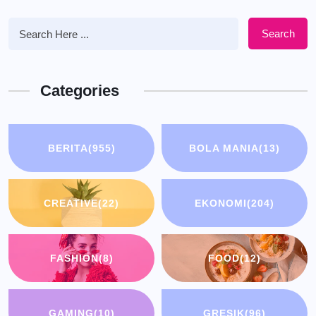
Search
Categories
BERITA
(955)
BOLA MANIA
(13)
CREATIVE
(22)
EKONOMI
(204)
FASHION
(8)
FOOD
(12)
GAMING
(10)
GRESIK
(96)