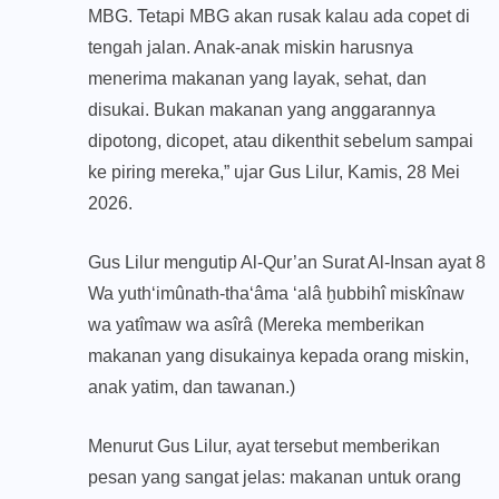
MBG. Tetapi MBG akan rusak kalau ada copet di
tengah jalan. Anak-anak miskin harusnya
menerima makanan yang layak, sehat, dan
disukai. Bukan makanan yang anggarannya
dipotong, dicopet, atau dikenthit sebelum sampai
ke piring mereka,” ujar Gus Lilur, Kamis, 28 Mei
2026.
Gus Lilur mengutip Al-Qur’an Surat Al-Insan ayat 8
Wa yuth‘imûnath-tha‘âma ‘alâ ḫubbihî miskînaw
wa yatîmaw wa asîrâ (Mereka memberikan
makanan yang disukainya kepada orang miskin,
anak yatim, dan tawanan.)
Menurut Gus Lilur, ayat tersebut memberikan
pesan yang sangat jelas: makanan untuk orang