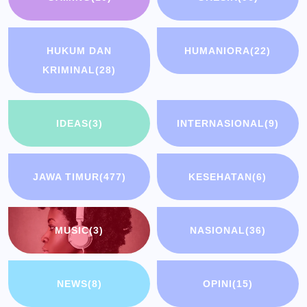
HUKUM DAN
HUMANIORA
(22)
KRIMINAL
(28)
IDEAS
(3)
INTERNASIONAL
(9)
JAWA TIMUR
(477)
KESEHATAN
(6)
MUSIC
(3)
NASIONAL
(36)
NEWS
(8)
OPINI
(15)