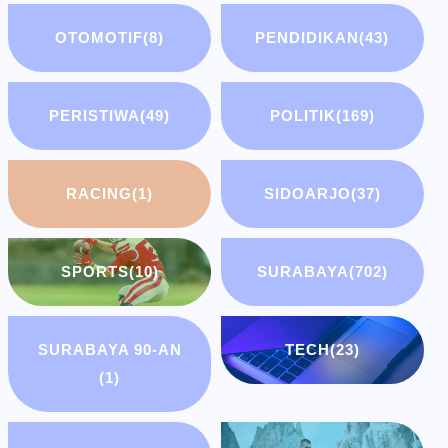
OTOMOTIF
(8)
PENDIDIKAN
(43)
PERISTIWA
(49)
POLITIK
(169)
RACING
(1)
SIDOARJO
(37)
SPORTS
(10)
SURABAYA
(702)
SURABAYA 90-AN
TECH
(23)
(1)