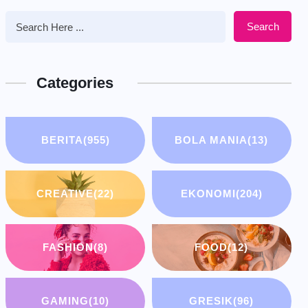
Search
Categories
BERITA
(955)
BOLA MANIA
(13)
CREATIVE
(22)
EKONOMI
(204)
FASHION
(8)
FOOD
(12)
GAMING
(10)
GRESIK
(96)