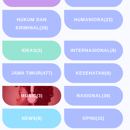
HUKUM DAN
HUMANIORA
(22)
KRIMINAL
(28)
IDEAS
(3)
INTERNASIONAL
(9)
JAWA TIMUR
(477)
KESEHATAN
(6)
MUSIC
(3)
NASIONAL
(36)
NEWS
(8)
OPINI
(15)