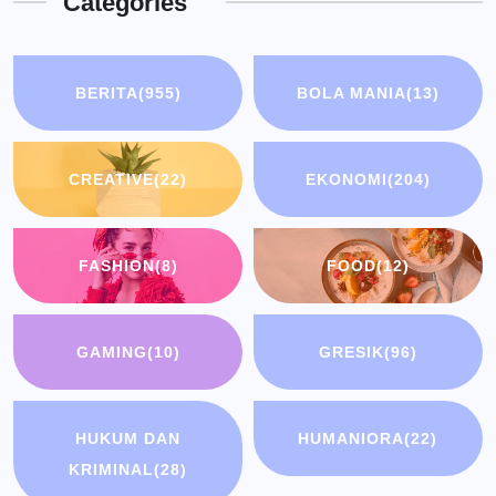
Categories
BERITA
(955)
BOLA MANIA
(13)
CREATIVE
(22)
EKONOMI
(204)
FASHION
(8)
FOOD
(12)
GAMING
(10)
GRESIK
(96)
HUKUM DAN
HUMANIORA
(22)
KRIMINAL
(28)