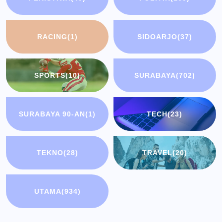
RACING
(1)
SIDOARJO
(37)
SPORTS
(10)
SURABAYA
(702)
SURABAYA 90-AN
(1)
TECH
(23)
TEKNO
(28)
TRAVEL
(20)
UTAMA
(934)