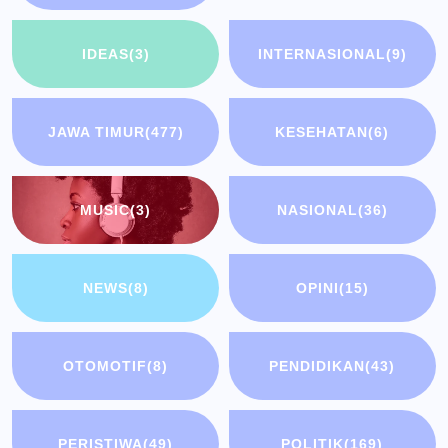
IDEAS
(3)
INTERNASIONAL
(9)
JAWA TIMUR
(477)
KESEHATAN
(6)
MUSIC
(3)
NASIONAL
(36)
NEWS
(8)
OPINI
(15)
OTOMOTIF
(8)
PENDIDIKAN
(43)
PERISTIWA
(49)
POLITIK
(169)