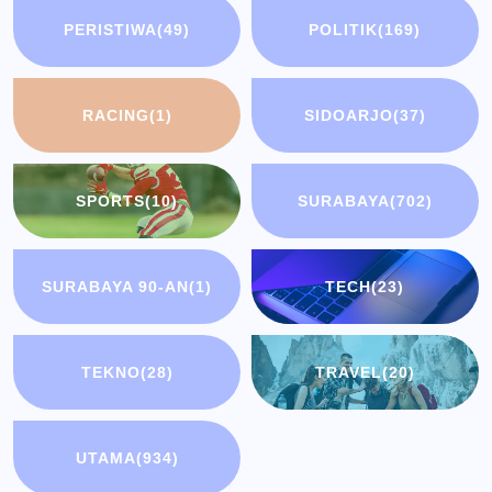
PERISTIWA
(49)
POLITIK
(169)
RACING
(1)
SIDOARJO
(37)
SPORTS
(10)
SURABAYA
(702)
SURABAYA 90-AN
(1)
TECH
(23)
TEKNO
(28)
TRAVEL
(20)
UTAMA
(934)