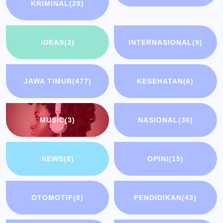
KRIMINAL
(28)
IDEAS
(3)
INTERNASIONAL
(9)
JAWA TIMUR
(477)
KESEHATAN
(6)
MUSIC
(3)
NASIONAL
(36)
NEWS
(8)
OPINI
(15)
OTOMOTIF
(8)
PENDIDIKAN
(43)