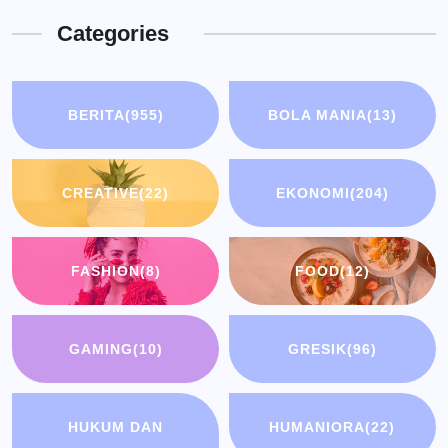
Categories
BERITA
(955)
BOLA MANIA
(13)
CREATIVE
(22)
EKONOMI
(204)
FASHION
(8)
FOOD
(12)
GAMING
(10)
GRESIK
(96)
HUKUM DAN
HUMANIORA
(22)